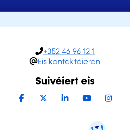
+352 46 96 12 1
Eis kontaktéieren
Suivéiert eis
Facebook
Twitter
LinkedIn
YouTub
In