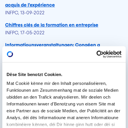
acquis de l'expérience
INFPC, 13-09-2022
Chiffres clés de la formation en entreprise
INFPC, 17-05-2022
Informatiounsveranstaltungen: Congéen a
Bäihëllefen am Formatiounsberäich fir
Privatpersounen
INFPC, 03-05-2022
Dëse Site benotzt Cookien.
Séances d'information: congés et aides à la
Mat Cookië kënne mir den Inhalt personaliséieren,
formation pour particuliers
Funktiounen am Zesummenhang mat de soziale Medien
INFPC, 03-05-2022
ubidden an den Trafick analyséieren. Mir deelen och
Informatiounen iwwer d'Benotzung vun eisem Site mat
Répertoire des organismes de formation 2022 : focus
eise Partner aus de soziale Medien, der Publicitéit an der
sur 445 professionnels de la formation
Analys, déi dës Informatioune mat aneren Informatioune
INFPC, 28-04-2022
kombinéiere kënnen, déi Dir hinne ginn hutt oder déi si