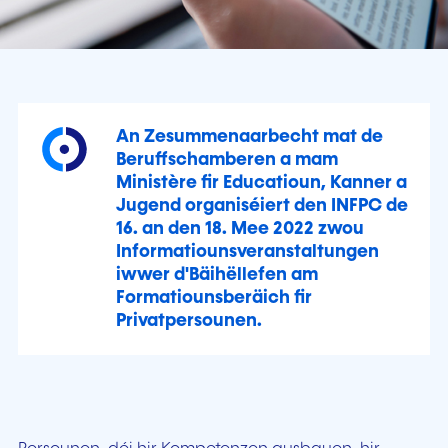
An Zesummenaarbecht mat de
Beruffschamberen a mam
Ministère fir Educatioun, Kanner a
Jugend organiséiert den INFPC de
16. an den 18. Mee 2022 zwou
Informatiounsveranstaltungen
iwwer d'Bäihëllefen am
Formatiounsberäich fir
Privatpersounen.