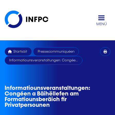
MENÜ
Startsäit
Pressecommuniquéen
Informatiounsveranstaltungen: Congée...
Informatiounsveranstaltungen:
Congéen a Bäihëllefen am
Formatiounsberäich fir
Privatpersounen