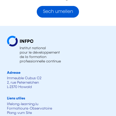
Sech umellen
Institut national
pour le développement
de la formation
professionnelle continue
Adresse
Immeuble Cubus C2
2, rue Peternelchen
L-2370 Howald
Liens utiles
lifelong-learning.lu
Formatiouns-Observatoire
Plang vum Site