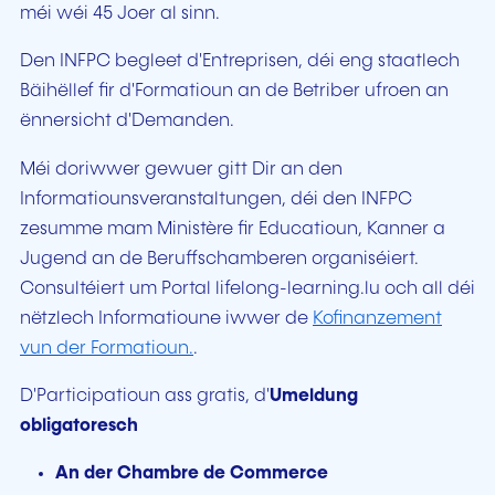
méi wéi 45 Joer al sinn.
Den INFPC begleet d'Entreprisen, déi eng staatlech
Bäihëllef fir d'Formatioun an de Betriber ufroen an
ënnersicht d'Demanden.
Méi doriwwer gewuer gitt Dir an den
Informatiounsveranstaltungen, déi den INFPC
zesumme mam Ministère fir Educatioun, Kanner a
Jugend an de Beruffschamberen organiséiert.
Consultéiert um Portal lifelong-learning.lu och all déi
nëtzlech Informatioune iwwer de
Kofinanzement
vun der Formatioun.
.
D'Participatioun ass gratis, d'
Umeldung
obligatoresch
An der Chambre de Commerce