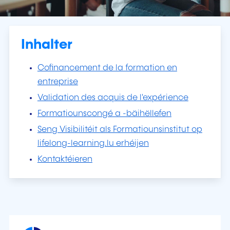
Inhalter
Cofinancement de la formation en
entreprise
Validation des acquis de l'expérience
Formatiounscongé a -bäihëllefen
Seng Visibilitéit als Formatiounsinstitut op
lifelong-learning.lu erhéijen
Kontaktéieren