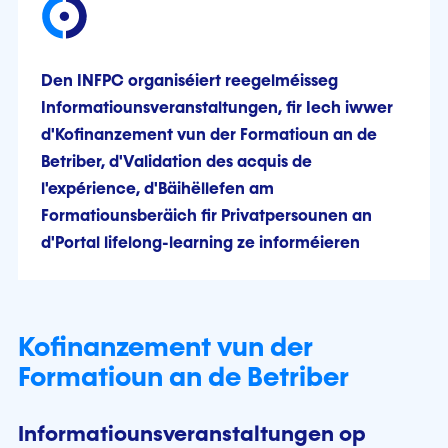
Den INFPC organiséiert reegelméisseg
Informatiounsveranstaltungen, fir Iech iwwer
d'Kofinanzement vun der Formatioun an de
Betriber, d'Validation des acquis de
l'expérience, d'Bäihëllefen am
Formatiounsberäich fir Privatpersounen an
d'Portal lifelong-learning ze informéieren
Kofinanzement vun der
Formatioun an de Betriber
Informatiounsveranstaltungen op