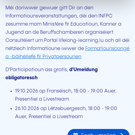
Méi doriwwer gewuer gitt Dir an den
Informatiounsveranstaltungen, déi den INFPC
zesumme mam Ministère fir Educatioun, Kanner a
Jugend an de Beruffschamberen organiséiert.
Consultéiert um Portal lifelong-learning.lu och all déi
nëtzlech Informatioune iwwer de
Formatiounscongé
a -bäihëllefe fir Privatpersounen
D'Participatioun ass gratis,
d'Umeldung
obligatoresch
19.10.2026 op Franséisch, 18:00 - 19:00 Auer,
Presentiel a Livestream
26.10.2026 op Lëtzebuergesch, 18:00 - 19:00
Auer, Presentiel a Livestream