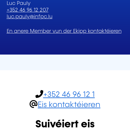
Luc Pauly
+352 46 96 12 207
luc.pauly@infpc.lu
En anere Member vun der Ekipp kontaktéieren
+352 46 96 12 1
Eis kontaktéieren
Suivéiert eis