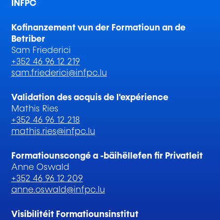
INFPC
Kofinanzement vun der Formatioun an de
Betriber
Sam Friederici
+352 46 96 12 219
sam.friederici@infpc.lu
Validation des acquis de l'expérience
Mathis Ries
+352 46 96 12 218
mathis.ries@infpc.lu
Formatiounscongé a -bäihëllefen fir Privatleit
Anne Oswald
+352 46 96 12 209
anne.oswald@infpc.lu
Visibilitéit Formatiounsinstitut