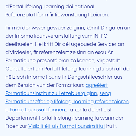
d'Portal lifelong-learning déi national
Referenzplattform fir liewenslaangt Léieren.
Fir méi doriwwer gewuer ze ginn, kënnt Dir gären un
der Informatiounsveranstaltung vum INFPC
deelhuelen. Hei kritt Dir déi ugebuede Servicer an
d'Virdeeler, fir referenzéiert ze sinn an esou Är
Formatioune presentéieren ze kënnen, virgestallt.
Consultéiert um Portal lifelong-learning.lu och all déi
nëtzlech Informatioune fir Déngschtleeschter aus
dem Beräich vun der Formatioun:
agreéiert
Formatiounsinstitut zu Lëtzebuerg ginn
,
seng
Formatiounsoffer op lifelong-learning referenzéieren
,
e Formatiounssall fannen
... a kontaktéiert eist
Departement Portal lifelong-learning.lu wann der
Froen zur
Visibilitéit als Formatiounsinstitut
hutt.