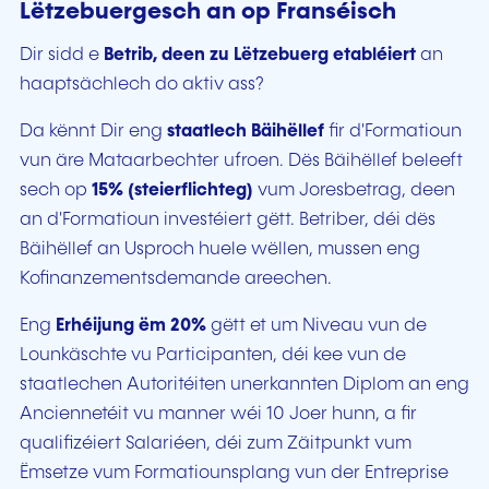
Lëtzebuergesch an op Franséisch
Dir sidd e
Betrib, deen zu Lëtzebuerg etabléiert
an
haaptsächlech do aktiv ass?
Da kënnt Dir eng
staatlech Bäihëllef
fir d'Formatioun
vun äre Mataarbechter ufroen. Dës Bäihëllef beleeft
sech op
15% (steierflichteg)
vum Joresbetrag, deen
an d'Formatioun investéiert gëtt. Betriber, déi dës
Bäihëllef an Usproch huele wëllen, mussen eng
Kofinanzementsdemande areechen.
Eng
Erhéijung ëm 20%
gëtt et um Niveau vun de
Lounkäschte vu Participanten, déi kee vun de
staatlechen Autoritéiten unerkannten Diplom an eng
Anciennetéit vu manner wéi 10 Joer hunn, a fir
qualifizéiert Salariéen, déi zum Zäitpunkt vum
Ëmsetze vum Formatiounsplang vun der Entreprise