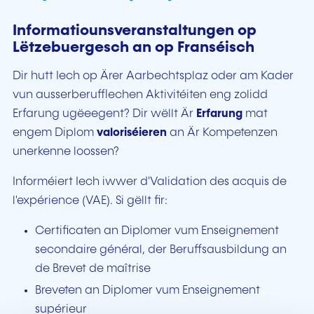
Informatiounsveranstaltungen op
Lëtzebuergesch an op Franséisch
Dir hutt Iech op Ärer Aarbechtsplaz oder am Kader
vun ausserberufflechen Aktivitéiten eng zolidd
Erfarung ugëeegent? Dir wëllt Är
Erfarung
mat
engem Diplom
valoriséieren
an Är Kompetenzen
unerkenne loossen?
Informéiert Iech iwwer d'Validation des acquis de
l'expérience (VAE). Si gëllt fir:
Certificaten an Diplomer vum Enseignement
secondaire général, der Beruffsausbildung an
de Brevet de maîtrise
Breveten an Diplomer vum Enseignement
supérieur