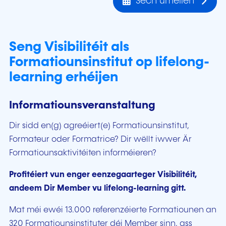
Sech umellen
Seng Visibilitéit als
Formatiounsinstitut op lifelong-
learning erhéijen
Informatiounsveranstaltung
Dir sidd en(g) agreéiert(e) Formatiounsinstitut,
Formateur oder Formatrice? Dir wëllt iwwer Är
Formatiounsaktivitéiten informéieren?
Profitéiert vun enger eenzegaarteger Visibilitéit,
andeem Dir Member vu lifelong-learning gitt.
Mat méi ewéi 13.000 referenzéierte Formatiounen an
320 Formatiounsinstituter déi Member sinn, ass