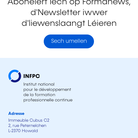
Abonéiert Iech op Formanews,
d'Newsletter iwwer
d'liewenslaangt Léieren
Sech umellen
Institut national
pour le développement
de la formation
professionnelle continue
Adresse
Immeuble Cubus C2
2, rue Peternelchen
L-2370 Howald