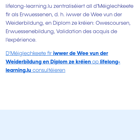
lifelong-learning.lu zentraliséiert all d'Méiglechkeete
fir als Erwuessenen, d. h. iwwer de Wee vun der
Weiderbildung, en Diplom ze kréien: Owescoursen,
Erwuessenebildung, Validation des acquis de
l'expérience.
D'Méiglechkeete fir
iwwer de Wee vun der
Weiderbildung en Diplom ze kréien
op
lifelong-
learning.lu
consultéieren