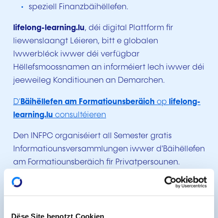
speziell Finanzbäihëllefen.
lifelong-learning.lu
, déi digital Plattform fir
liewenslaangt Léieren, bitt e globalen
Iwwerbléck iwwer déi verfügbar
Hëllefsmoossnamen an informéiert Iech iwwer déi
jeeweileg Konditiounen an Demarchen.
D'
Bäihëllefen am Formatiounsberäich
op
lifelong-
learning.lu
consultéieren
Den INFPC organiséiert all Semester gratis
Informatiounsversammlungen iwwer d'Bäihëllefen
am Formatiounsberäich fir Privatpersounen.
Schreiwt Iech an d'
Informatiounsversammlungen
iwwer d'Bäihëllefen am Formatiounsberäich fir
Privatpersounen
an
Dëse Site benotzt Cookien.