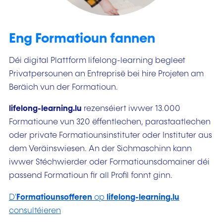
Eng Formatioun fannen
Déi digital Plattform lifelong-learning begleet
Privatpersounen an Entreprisë bei hire Projeten am
Beräich vun der Formatioun.
lifelong-learning.lu
rezenséiert iwwer 13.000
Formatioune vun 320 ëffentlechen, parastaatlechen
oder private Formatiounsinstituter oder Instituter aus
dem Veräinswiesen. An der Sichmaschinn kann
iwwer Stéchwierder oder Formatiounsdomainer déi
passend Formatioun fir all Profil fonnt ginn.
D'
Formatiounsofferen
op
lifelong-learning.lu
consultéieren