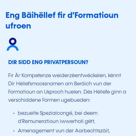
Eng Bäihëllef fir d'Formatioun
ufroen
DIR SIDD ENG PRIVATPERSOUN?
Fir Är Kompetenze weiderzëentwéckelen, kënnt
Dir Hëllefsmoossnamen am Beräich vun der
Formatioun an Usproch huelen. Dës Hëllefe ginn a
verschiddene Formen ugebueden:
bezuelte Spezialcongé, bei deem
d'Remuneratioun iwwerholl gëtt,
Amenagement vun der Aarbechtszäit,