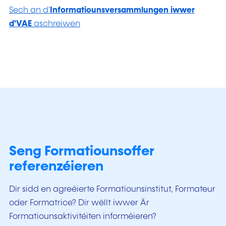
Sech an d'
Informatiounsversammlungen iwwer
d'VAE
aschreiwen
Seng Formatiounsoffer
referenzéieren
Dir sidd en agreéierte Formatiounsinstitut, Formateur
oder Formatrice? Dir wëllt iwwer Är
Formatiounsaktivitéiten informéieren?