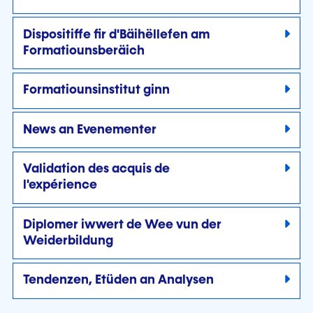
Dispositiffe fir d'Bäihëllefen am
Formatiounsberäich
Formatiounsinstitut ginn
News an Evenementer
Validation des acquis de
l'expérience
Diplomer iwwert de Wee vun der
Weiderbildung
Tendenzen, Etüden an Analysen