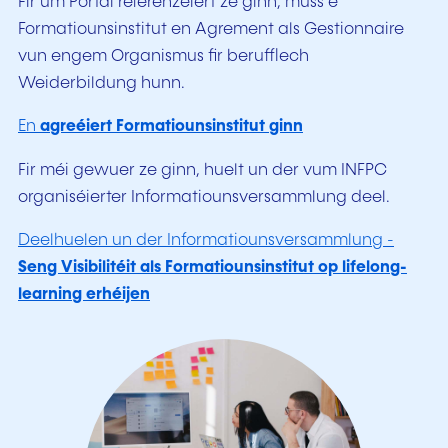
Fir um Portal referenzéiert ze ginn, muss e
Formatiounsinstitut en Agrement als Gestionnaire
vun engem Organismus fir berufflech
Weiderbildung hunn.
En
agreéiert Formatiounsinstitut ginn
Fir méi gewuer ze ginn, huelt un der vum INFPC
organiséierter Informatiounsversammlung deel.
Deelhuelen un der Informatiounsversammlung -
Seng Visibilitéit als Formatiounsinstitut op lifelong-
learning erhéijen