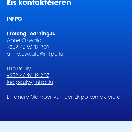
Eis kontaktéieren
INFPC
lifelong-learning.lu
Anne Oswald
+352 46 96 12 209
anne.oswald@infpc.lu
Luc Pauly
+352 46 96 12 207
luc.pauly@infpc.lu
En anere Member vun der Ekipp kontaktéieren