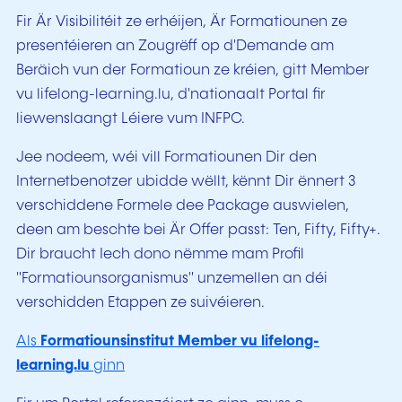
Fir Är Visibilitéit ze erhéijen, Är Formatiounen ze
presentéieren an Zougrëff op d'Demande am
Beräich vun der Formatioun ze kréien, gitt Member
vu lifelong-learning.lu, d'nationaalt Portal fir
liewenslaangt Léiere vum INFPC.
Jee nodeem, wéi vill Formatiounen Dir den
Internetbenotzer ubidde wëllt, kënnt Dir ënnert 3
verschiddene Formele dee Package auswielen,
deen am beschte bei Är Offer passt:
Ten, Fifty, Fifty+
.
Dir braucht Iech dono nëmme mam Profil
"Formatiounsorganismus" unzemellen an déi
verschidden Etappen ze suivéieren.
Als
Formatiounsinstitut Member vu lifelong-
learning.lu
ginn