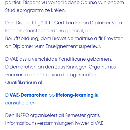
partiell Dispens vu verschiddene Coursë vun engem
Studieprogramm ze kréien.
Den Dispositif gëllt fir Certificaten an Diplomer vum
Enseignement secondaire général, der
Beruffsbildung, dem Brevet de maîtrise a fir Breveten
an Diplomer vum Enseignement supérieur.
D'VAE ass u verschidde Konditioune gebonnen.
D'Demarchen an den zoustännegen Organismus
variéieren an hänke vun der ugestriefter
Qualifikatioun of.
D'
VAE-Demarchen
op
lifelong-learning.lu
consultéieren
Den INFPC organiséiert all Semester gratis
Informatiounsversammlungen iwwer d'VAE.