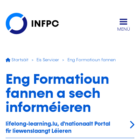
MENÜ
Startsäit
Eis Servicer
Eng Formatioun fannen
Eng Formatioun
fannen
a sech
informéieren
lifelong-learning.lu, d'nationaalt Portal
fir liewenslaangt Léieren