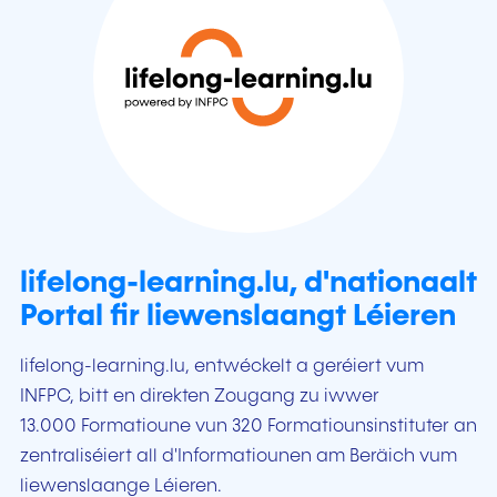
lifelong-learning.lu, d'nationaalt
Portal fir liewenslaangt Léieren
lifelong-learning.lu, entwéckelt a geréiert vum
INFPC, bitt en direkten Zougang zu iwwer
13.000 Formatioune vun 320 Formatiounsinstituter an
zentraliséiert all d'Informatiounen am Beräich vum
liewenslaange Léieren.