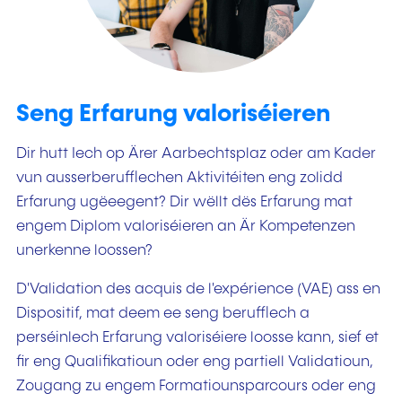
Seng Erfarung valoriséieren
Dir hutt Iech op Ärer Aarbechtsplaz oder am Kader
vun ausserberufflechen Aktivitéiten eng zolidd
Erfarung ugëeegent? Dir wëllt dës Erfarung mat
engem Diplom valoriséieren an Är Kompetenzen
unerkenne loossen?
D'Validation des acquis de l'expérience (VAE) ass en
Dispositif, mat deem ee seng berufflech a
perséinlech Erfarung valoriséiere loosse kann, sief et
fir eng Qualifikatioun oder eng partiell Validatioun,
Zougang zu engem Formatiounsparcours oder eng