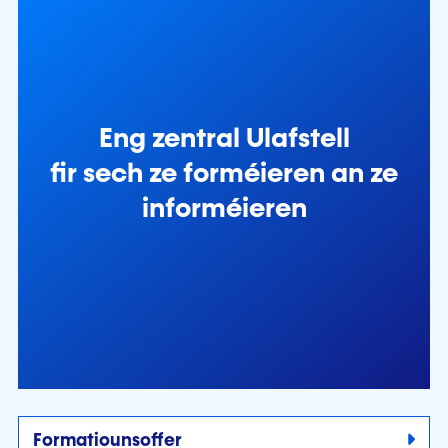
Eng zentral Ulafstell
fir sech ze forméieren an ze
informéieren
Formatiounsoffer