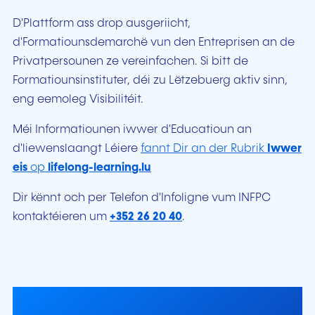
D'Plattform ass drop ausgeriicht,
d'Formatiounsdemarchë vun den Entreprisen an de
Privatpersounen ze vereinfachen. Si bitt de
Formatiounsinstituter, déi zu Lëtzebuerg aktiv sinn,
eng eemoleg Visibilitéit.
Méi Informatiounen iwwer d'Educatioun an
d'liewenslaangt Léiere
fannt Dir an der Rubrik
Iwwer
eis
op
lifelong-learning.lu
Dir kënnt och per Telefon d'Infoligne vum INFPC
kontaktéieren um
+352 26 20 40
.