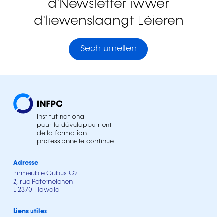
d'Newsletter iwwer
d'liewenslaangt Léieren
Sech umellen
Institut national
pour le développement
de la formation
professionnelle continue
Adresse
Immeuble Cubus C2
2, rue Peternelchen
L-2370 Howald
Liens utiles