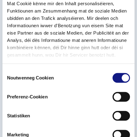
Mat Cookië kënne mir den Inhalt personaliséieren,
Funktiounen am Zesummenhang mat de soziale Medien
ubidden an den Trafick analyséieren. Mir deelen och
Informatiounen iwwer d'Benotzung vun eisem Site mat
Ech bestätegen, d'
Dateschutzpolitik
zur
eise Partner aus de soziale Medien, der Publicitéit an der
Kenntnis geholl ze hunn a se ze akzeptéieren
Analys, déi dës Informatioune mat aneren Informatioune
kombinéiere kënnen, déi Dir hinne ginn hutt oder déi si
Ech wëll eng Kopie vu menger
gesammelt hunn, wou Dir hir Servicer benotzt hutt.
Informationsufro iwwer E-Mail geschéckt
kréien.
C
Noutwenneg Cookien
o
n
s
Preferenz-Cookien
e
n
t
Statistiken
S
e
Marketing