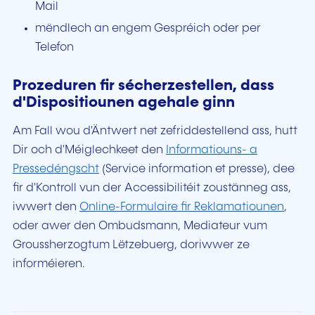
Mail
mëndlech an engem Gespréich oder per
Telefon
Prozeduren fir sécherzestellen, dass
d'Dispositiounen agehale ginn
Am Fall wou d'Äntwert net zefriddestellend ass, hutt
Dir och d'Méiglechkeet den
Informatiouns- a
Pressedéngscht
(Service information et presse), dee
fir d'Kontroll vun der Accessibilitéit zoustänneg ass,
iwwert den
Online-Formulaire fir Reklamatiounen
,
oder awer den Ombudsmann, Mediateur vum
Groussherzogtum Lëtzebuerg, doriwwer ze
informéieren.