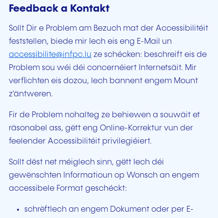
Feedback a Kontakt
Sollt Dir e Problem am Bezuch mat der Accessibilitéit
feststellen, biede mir Iech eis eng E-Mail un
accessibilite@infpc.lu
ze schécken: beschreift eis de
Problem sou wéi déi concernéiert Internetsäit. Mir
verflichten eis dozou, Iech bannent engem Mount
z'äntweren.
Fir de Problem nohalteg ze behiewen a souwäit et
räsonabel ass, gëtt eng Online-Korrektur vun der
feelender Accessibilitéit privilegiéiert.
Sollt dëst net méiglech sinn, gëtt Iech déi
gewënschten Informatioun op Wonsch an engem
accessibele Format geschéckt:
schrëftlech an engem Dokument oder per E-