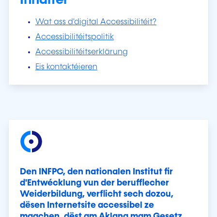
Inhalter
Wat ass d'digital Accessibilitéit?
Accessibilitéitspolitik
Accessibilitéitserklärung
Eis kontaktéieren
Den INFPC, den nationalen Institut fir
d'Entwécklung vun der berufflecher
Weiderbildung, verflicht sech dozou,
dësen Internetsite accessibel ze
maachen, dëst am Aklang mam Gesetz