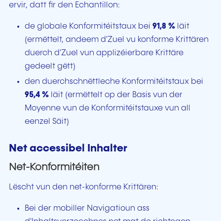
ervir, datt fir den Echantillon:
de globale Konformitéitstaux bei
91,8 %
läit
(ermëttelt, andeem d'Zuel vu konforme Krittären
duerch d'Zuel vun applizéierbare Krittäre
gedeelt gëtt)
den duerchschnëttleche Konformitéitstaux bei
95,4 %
läit (ermëttelt op der Basis vun der
Moyenne vun de Konformitéitstauxe vun all
eenzel Säit)
Net accessibel Inhalter
Net-Konformitéiten
Lëscht vun den net-konforme Krittären:
Bei der mobiller Navigatioun ass