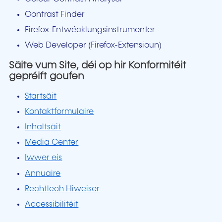
Contrast Finder
Firefox-Entwécklungsinstrumenter
Web Developer (Firefox-Extensioun)
Säite vum Site, déi op hir Konformitéit
gepréift goufen
Startsäit
Kontaktformulaire
Inhaltsäit
Media Center
Iwwer eis
Annuaire
Rechtlech Hiweiser
Accessibilitéit