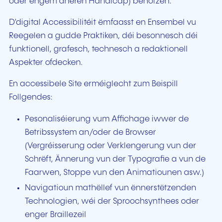
oder engem aneren Handicap) benotzen.
D'digital Accessibilitéit ëmfaasst en Ensembel vu
Reegelen a gudde Praktiken, déi besonnesch déi
funktionell, grafesch, technesch a redaktionell
Aspekter ofdecken.
En accessibele Site erméiglecht zum Beispill
Follgendes:
Pesonaliséierung vum Affichage iwwer de
Betribssystem an/oder de Browser
(Vergréisserung oder Verklengerung vun der
Schrëft, Ännerung vun der Typografie a vun de
Faarwen, Stoppe vun den Animatiounen asw.)
Navigatioun mathëllef vun ënnerstëtzenden
Technologien, wéi der Sproochsynthees oder
enger Braillezeil