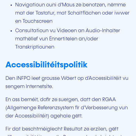
Navigatioun ouni d'Maus ze benotzen, nëmme
mat der Tastatur, mat Schaltflächen oder iwwer
en Touchscreen
Consultatioun vu Videoen an Audio-Inhalter
mathëllef vun Ënnertitelen an/oder
Transkriptiounen
Accessibilitéitspolitik
Den INFPC leet grousse Wäert op d'Accessibilitéit vu
sengem Internetsite.
En ass beméit, dofir ze suergen, datt den RGAA
(Allgemenge Referenzsystem fir d'Verbesserung vun
der Accessibilitéit) agehale gëtt.
Fir dat beschtméiglecht Resultat ze erzilen, gëtt