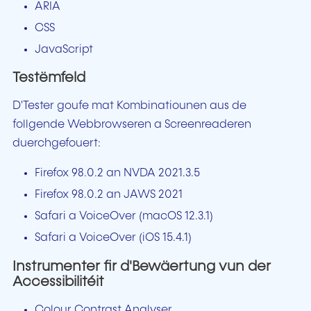
ARIA
CSS
JavaScript
Testëmfeld
D'Tester goufe mat Kombinatiounen aus de
follgende Webbrowseren a Screenreaderen
duerchgefouert:
Firefox 98.0.2 an NVDA 2021.3.5
Firefox 98.0.2 an JAWS 2021
Safari a VoiceOver (macOS 12.3.1)
Safari a VoiceOver (iOS 15.4.1)
Instrumenter fir d'Bewäertung vun der
Accessibilitéit
Colour Contrast Analyser