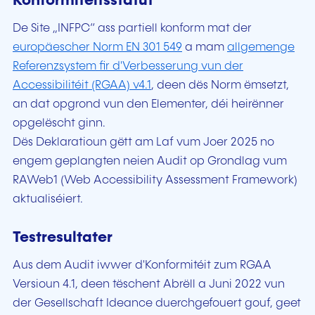
Konformitéitsstatut
De Site „INFPC“ ass partiell konform mat der
europäescher Norm EN 301 549
a mam
allgemenge
Referenzsystem fir d'Verbesserung vun der
Accessibilitéit (RGAA) v4.1
, deen dës Norm ëmsetzt,
an dat opgrond vun den Elementer, déi heirënner
opgelëscht ginn.
Dës Deklaratioun gëtt am Laf vum Joer 2025 no
engem geplangten neien Audit op Grondlag vum
RAWeb1 (Web Accessibility Assessment Framework)
aktualiséiert.
Testresultater
Aus dem Audit iwwer d'Konformitéit zum RGAA
Versioun 4.1, deen tëschent Abrëll a Juni 2022 vun
der Gesellschaft Ideance duerchgefouert gouf, geet