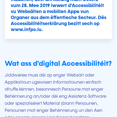
vum 28. Mee 2019 iwwert d’Accessibilitéit
vu Websäiten a mobillen Appe vun
Organer aus dem ëffentleche Secteur. Dës
Accessibilitéitserklärung bezitt sech op
www.infpc.lu.
Wat ass d'digital Accessibilitéit?
Jiddweree muss déi op enger Websäit oder
Applikatioun ugewisen Informatiounen einfach
ofruffe kënnen, besonnesch Persoune mat enger
Behënnerung an/oder déi eng Assistenz-Software
oder spezialiséiert Material (blann Persounen,
Persounen mat enger Behënnerung un den Aen