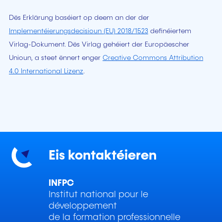
Dës Erklärung baséiert op deem an der der
Implementéierungsdecisioun (EU) 2018/1523
definéiertem
Virlag-Dokument. Dës Virlag gehéiert der Europäescher
Unioun, a steet ënnert enger
Creative Commons Attribution
4.0 International Lizenz
.
Eis kontaktéieren
INFPC
Institut national pour le
développement
de la formation professionnelle