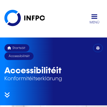
MENÜ
Startsäit
Accessibilitéit
Accessibilitéit
Konformitéitserklärung