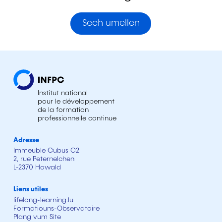
Sech umellen
Institut national
pour le développement
de la formation
professionnelle continue
Adresse
Immeuble Cubus C2
2, rue Peternelchen
L-2370 Howald
Liens utiles
lifelong-learning.lu
Formatiouns-Observatoire
Plang vum Site