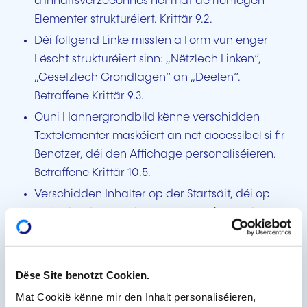
d'Inhaltsverzeechnes net mat de richtegen
Elementer strukturéiert. Krittär 9.2.
Déi follgend Linke missten a Form vun enger
Lëscht strukturéiert sinn: „Nëtzlech Linken“,
„Gesetzlech Grondlagen“ an „Deelen“.
Betraffene Krittär 9.3.
Ouni Hannergrondbild kënne verschidden
Textelementer maskéiert an net accessibel si fir
Benotzer, déi den Affichage personaliséieren.
Betraffene Krittär 10.5.
Verschidden Inhalter op der Startsäit, déi op
Däitsch oder Lëtzebuergesch verfaasst sinn,
kreéieren op Ecrane mat enger Breet vun 320
Pixel oder manner eng horizontal Bildlafläischt.
Betraffene Krittär 10.11.
Dëse Site benotzt Cookien.
De Quellcode, dee vun der Säit „Media Center“
Mat Cookië kënne mir den Inhalt personaliséieren,