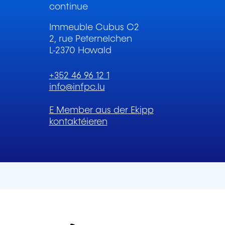
continue
Immeuble Cubus C2
2, rue Peternelchen
L-2370 Howald
+352 46 96 12 1
info@infpc.lu
E Member aus der Ekipp
kontaktéieren