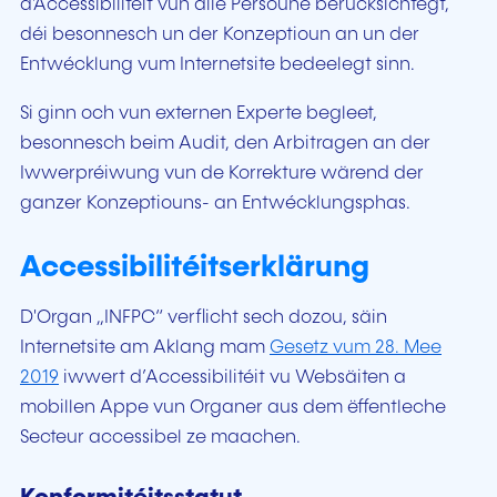
d'Accessibilitéit vun alle Persoune berücksichtegt,
déi besonnesch un der Konzeptioun an un der
Entwécklung vum Internetsite bedeelegt sinn.
Si ginn och vun externen Experte begleet,
besonnesch beim Audit, den Arbitragen an der
Iwwerpréiwung vun de Korrekture wärend der
ganzer Konzeptiouns- an Entwécklungsphas.
Accessibilitéitserklärung
D'Organ „INFPC“ verflicht sech dozou, säin
Internetsite am Aklang mam
Gesetz vum 28. Mee
2019
iwwert d’Accessibilitéit vu Websäiten a
mobillen Appe vun Organer aus dem ëffentleche
Secteur accessibel ze maachen.