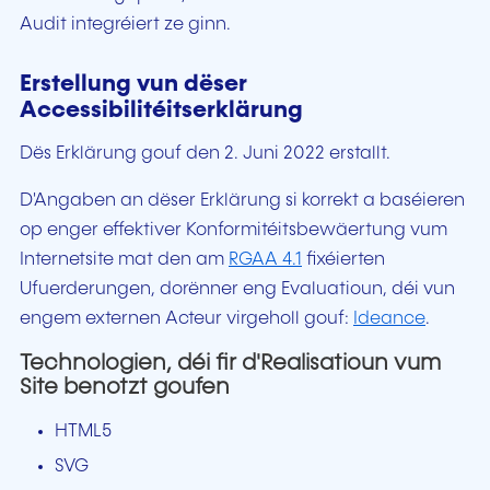
Audit integréiert ze ginn.
Erstellung vun dëser
Accessibilitéitserklärung
Dës Erklärung gouf den 2. Juni 2022 erstallt.
D'Angaben an dëser Erklärung si korrekt a baséieren
op enger effektiver Konformitéitsbewäertung vum
Internetsite mat den am
RGAA 4.1
fixéierten
Ufuerderungen, dorënner eng Evaluatioun, déi vun
engem externen Acteur virgeholl gouf:
Ideance
.
Technologien, déi fir d'Realisatioun vum
Site benotzt goufen
HTML5
SVG