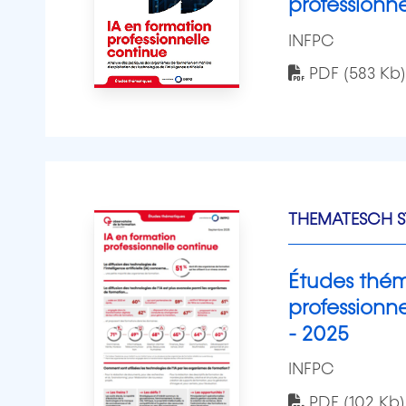
professionne
INFPC
PDF (583 Kb)
THEMATESCH S
Études thém
professionn
- 2025
INFPC
PDF (102 Kb)