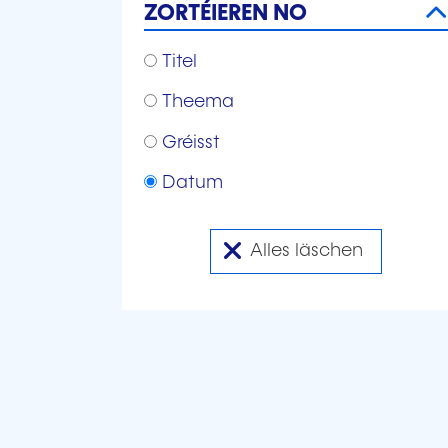
ZORTÉIEREN NO
Zortéieren no
Titel
Theema
Gréisst
Datum
Alles läschen