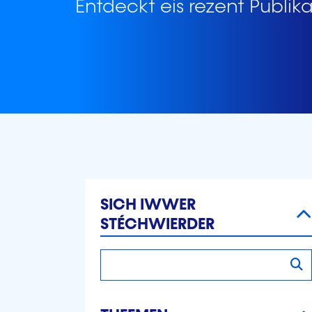
Entdeckt eis rezent Publik
Zuel vun Dokumenter 187
SICH IWWER
STÉCHWIERDER
Sich iwwer Stéchwierder