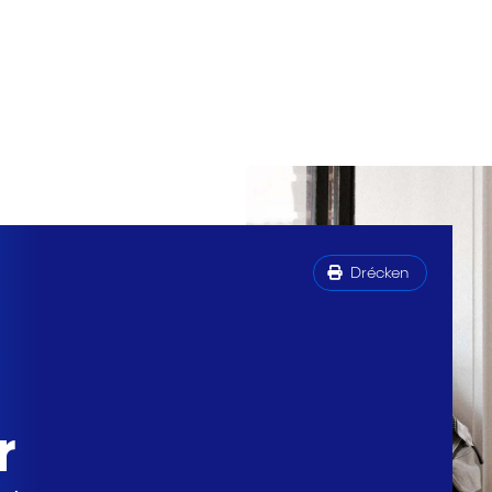
Drécken
r