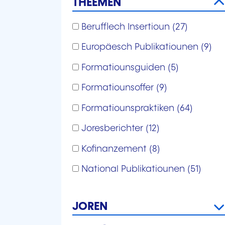
THEEMEN
Theemen
Berufflech Insertioun
(27)
Europäesch Publikatiounen
(9)
Formatiounsguiden
(5)
Formatiounsoffer
(9)
Formatiounspraktiken
(64)
Joresberichter
(12)
Kofinanzement
(8)
National Publikatiounen
(51)
Thematesch Studien
(2)
JOREN
Joren