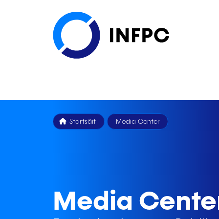
Startsäit
Media Center
Media Cente