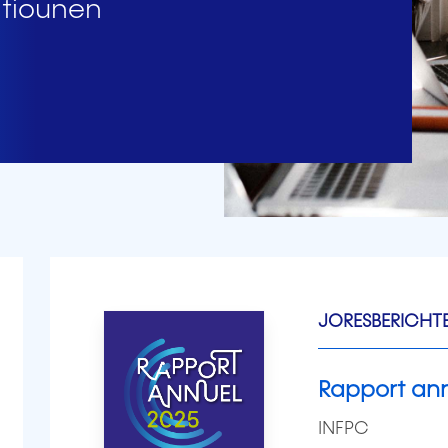
atiounen
JORESBERICHT
Rapport an
INFPC