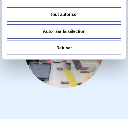
n
s
Tout autoriser
e
n
Autoriser la sélection
t
e
m
Refuser
e
n
t