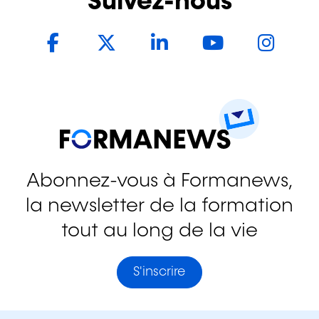
Suivez-nous
Facebook
Twitter
LinkedIn
YouTub
In
Abonnez-vous à Formanews,
la newsletter de la formation
tout au long de la vie
S'inscrire