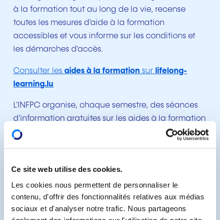
à la formation tout au long de la vie, recense
toutes les mesures d'aide à la formation
accessibles et vous informe sur les conditions et
les démarches d'accès.
Consulter les
aides à la formation
sur
lifelong-
learning.lu
L'INFPC organise, chaque semestre, des séances
d'information gratuites sur les aides à la formation
pour particuliers.
S'inscrire à une
séance d'information Aides à la
formation pour particuliers
Ce site web utilise des cookies.
Les cookies nous permettent de personnaliser le
contenu, d'offrir des fonctionnalités relatives aux médias
sociaux et d'analyser notre trafic. Nous partageons
également des informations sur l'utilisation de notre site