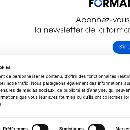
Abonnez-vous
la newsletter de la format
stagram
S'ins
okies.
 de personnaliser le contenu, d'offrir des fonctionnalités relati
er notre trafic. Nous partageons également des informations sur l
tenaires de médias sociaux, de publicité et d'analyse, qui peuve
ormations que vous leur avez fournies ou qu'ils ont collectées lor
Adresse
Liens utiles
s.
Immeuble Cubus C2
lifelong-learnin
2, rue Peternelchen
Observatoire d
L-2370 Howald
formation
Plan du site
Préférences
Statistiques
Market