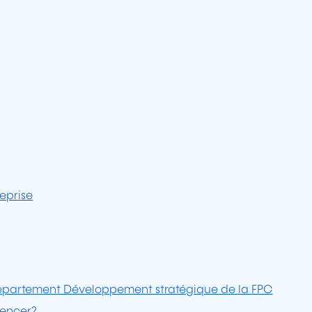
eprise
 département Développement stratégique de la FPC
mencer?