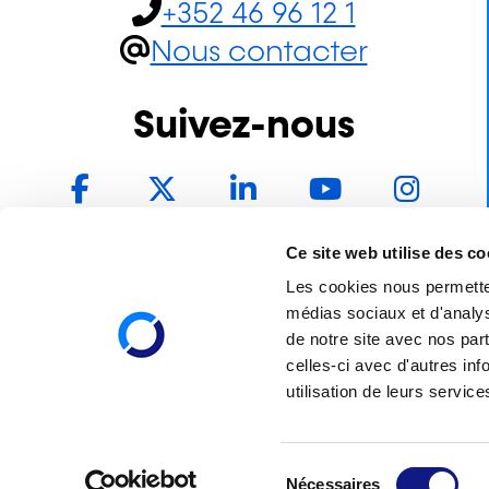
+352 46 96 12 1
Nous contacter
Suivez-nous
Facebook
Twitter
LinkedIn
YouTube
In
Ce site web utilise des co
Les cookies nous permettent
médias sociaux et d'analys
de notre site avec nos par
celles-ci avec d'autres inf
utilisation de leurs service
Institut national
pour le
développement
de la formation
S
professionnelle
Nécessaires
continue