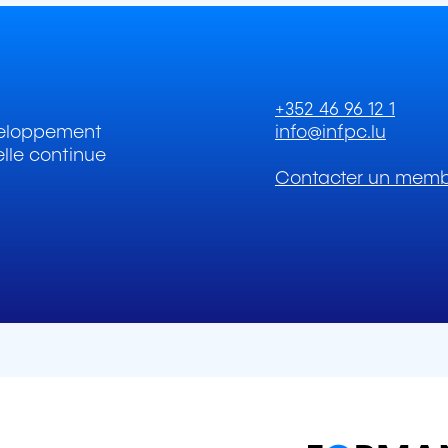
+352 46 96 12 1
éveloppement
info@infpc.lu
elle continue
Contacter un membr