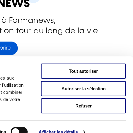
 à Formanews,
ion tout au long de la vie
crire
Tout autoriser
ves aux
'utilisation
Autoriser la sélection
nt combiner
s de votre
Refuser
g.lu
Mentions légales
e la
Gestion des cookies
Protection des données
Accessibilité
ing
Afficher les détails