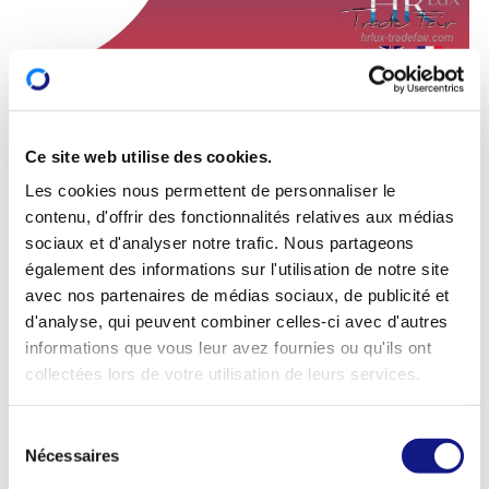
Le salon HR LUX Trade Fair est le lieu privilégié pour
Ce site web utilise des cookies.
vous permettre de rencontrer différents experts qui
Les cookies nous permettent de personnaliser le
vous accompagneront dans la compréhension des
contenu, d'offrir des fonctionnalités relatives aux médias
nouveaux défis RH à relever et dans la mise en place
sociaux et d'analyser notre trafic. Nous partageons
de vos projets.
également des informations sur l'utilisation de notre site
Cette journée offre un cadre engagé et propice aux
avec nos partenaires de médias sociaux, de publicité et
rencontres entre professionnels des Ressources
d'analyse, qui peuvent combiner celles-ci avec d'autres
Humaines à la recherche de la réussite de divers
informations que vous leur avez fournies ou qu'ils ont
collectées lors de votre utilisation de leurs services.
projets stratégiques ou opérationnels, auxquels ils
sont confrontés au quotidien.
S
Valeur ajoutée du salon
Nécessaires
é
l