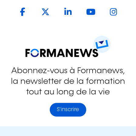
Facebook
Twitter
LinkedIn
YouTub
In
Abonnez-vous à Formanews,
la newsletter de la formation
tout au long de la vie
S'inscrire