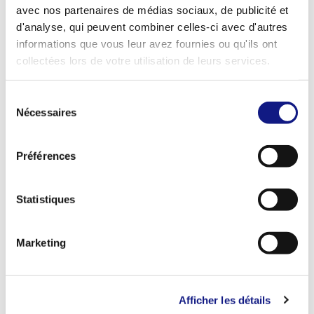
avec nos partenaires de médias sociaux, de publicité et
Exposants
d'analyse, qui peuvent combiner celles-ci avec d'autres
Formatioun
informations que vous leur avez fournies ou qu'ils ont
collectées lors de votre utilisation de leurs services.
Hei kriss du Informatiounen zu verschidden Zorte vu
Formatiounen déi zu dir passen.
S
Exposants
Nécessaires
é
l
Engagement
e
Préférences
c
Hei kriss du Informatiounen zum Benevolat an
t
Fräiwëllegendéngscht zu Lëtzebuerg an am
i
Statistiques
Ausland.
o
Exposants
n
Marketing
d
Méi Informatiounen op dzdw.lu
u
c
Afficher les détails
o