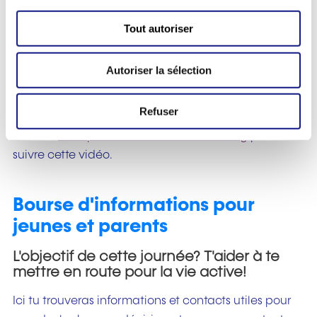
n
s
Tout autoriser
e
n
Autoriser la sélection
t
e
m
Refuser
e
Veuillez
accepter les cookies de marketing
pour
n
suivre cette vidéo.
t
Bourse d'informations pour
jeunes et parents
L'objectif de cette journée? T'aider à te
mettre en route pour la vie active!
Ici tu trouveras informations et contacts utiles pour