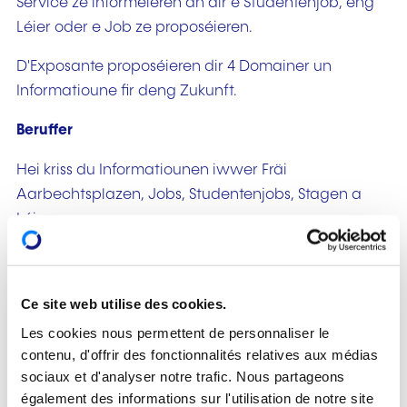
Service ze informéieren an dir e Studentenjob, eng
Léier oder e Job ze proposéieren.
D'Exposante proposéieren dir 4 Domainer un
Informatioune fir deng Zukunft.
Beruffer
Hei kriss du Informatiounen iwwer Fräi
Aarbechtsplazen, Jobs, Studentenjobs, Stagen a
Léieren.
Exposants
Orientatioun
Ce site web utilise des cookies.
Du kriss eng individuell Berodung zu dengem
Les cookies nous permettent de personnaliser le
schouleschen oder professionellen Niveau:
contenu, d'offrir des fonctionnalités relatives aux médias
Auswiel/Iddie fir eng Carrière, professionell
sociaux et d'analyser notre trafic. Nous partageons
Formatioun, néideg Diplomer fir e Job auszeüben,...
également des informations sur l'utilisation de notre site