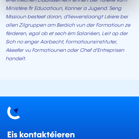
ëffentlechen Etablissement ënnert der Tutelle vum
Ministère fir Educatioun, Kanner a Jugend. Seng
Missioun besteet doran, d'liewenslaangt Léiere bei
allen Zilgruppen am Beräich vun der Formatioun ze
fërderen, egal ob et sech ëm Salariéen, Leit op der
Sich no enger Aarbecht, Formatiounsinstituter,
Akeefer vu Formatiounen oder Chef d'Entreprisen
handelt.
Eis kontaktéieren