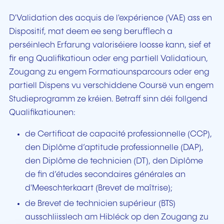
D'Validation des acquis de l'expérience (VAE) ass en
Dispositif, mat deem ee seng berufflech a
perséinlech Erfarung valoriséiere loosse kann, sief et
fir eng Qualifikatioun oder eng partiell Validatioun,
Zougang zu engem Formatiounsparcours oder eng
partiell Dispens vu verschiddene Coursë vun engem
Studieprogramm ze kréien. Betraff sinn déi follgend
Qualifikatiounen:
de Certificat de capacité professionnelle (CCP),
den Diplôme d’aptitude professionnelle (DAP),
den Diplôme de technicien (DT), den Diplôme
de fin d’études secondaires générales an
d'Meeschterkaart (Brevet de maîtrise);
de Brevet de technicien supérieur (BTS)
ausschliisslech am Hibléck op den Zougang zu