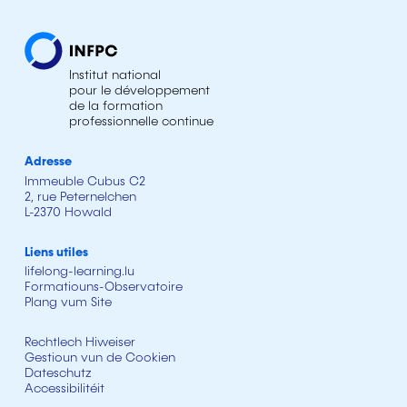
Institut national
pour le développement
de la formation
professionnelle continue
Adresse
Immeuble Cubus C2
2, rue Peternelchen
L-2370 Howald
Liens utiles
lifelong-learning.lu
Formatiouns-Observatoire
Plang vum Site
Rechtlech Hiweiser
Gestioun vun de Cookien
Dateschutz
Accessibilitéit