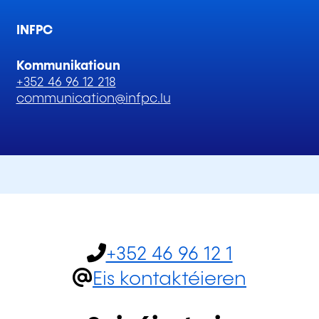
INFPC
Kommunikatioun
+352 46 96 12 218
communication@infpc.lu
+352 46 96 12 1
Eis kontaktéieren