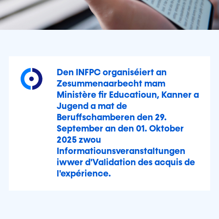
Den INFPC organiséiert an
Zesummenaarbecht mam
Ministère fir Educatioun, Kanner a
Jugend a mat de
Beruffschamberen den 29.
September an den 01. Oktober
2025 zwou
Informatiounsveranstaltungen
iwwer d'Validation des acquis de
l'expérience.