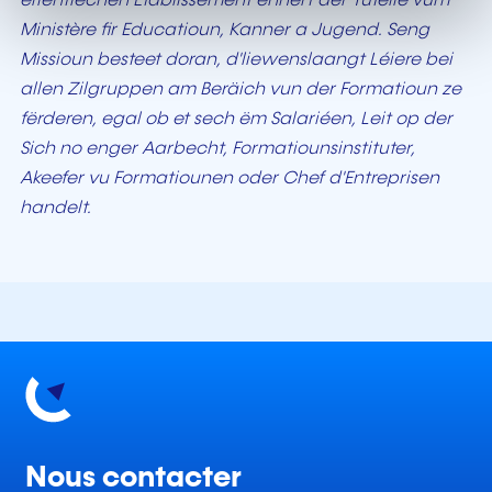
ëffentlechen Etablissement ënnert der Tutelle vum
t
Ministère fir Educatioun, Kanner a Jugend. Seng
Missioun besteet doran, d'liewenslaangt Léiere bei
allen Zilgruppen am Beräich vun der Formatioun ze
fërderen, egal ob et sech ëm Salariéen, Leit op der
Sich no enger Aarbecht, Formatiounsinstituter,
Akeefer vu Formatiounen oder Chef d'Entreprisen
handelt.
Nous contacter