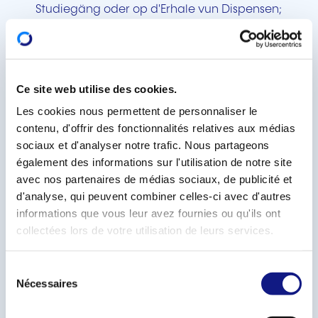
Studiegäng oder op d'Erhale vun Dispensen;
Bachelor- a Master-Studien ausschliisslech am
Hibléck op den Zougang zu Studiegäng oder
op d'Erhale vun Dispensen.
Ce site web utilise des cookies.
D'Informatiounsveranstaltunge fanne statt:
Les cookies nous permettent de personnaliser le
contenu, d'offrir des fonctionnalités relatives aux médias
Méindes, den 29. September 2025 op Franséisch
sociaux et d'analyser notre trafic. Nous partageons
(18:00-19:00 Auer);
également des informations sur l'utilisation de notre site
Mëttwochs, den 01. Oktober 2025 op
avec nos partenaires de médias sociaux, de publicité et
Lëtzebuergesch
(18:00-19:00 Auer);
d'analyse, qui peuvent combiner celles-ci avec d'autres
informations que vous leur avez fournies ou qu'ils ont
an der Chambre des salariés (2-4, rue Pierre Hentges
collectées lors de votre utilisation de leurs services.
L-1726 Luxembourg).
S
Si ginn als Presentiel-Veranstaltungen organiséiert
Nécessaires
é
an am Livestream iwwerdroen.
l