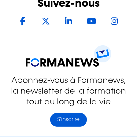
Suivez-nous
Facebook
Twitter
LinkedIn
YouTub
In
Abonnez-vous à Formanews,
la newsletter de la formation
tout au long de la vie
S'inscrire