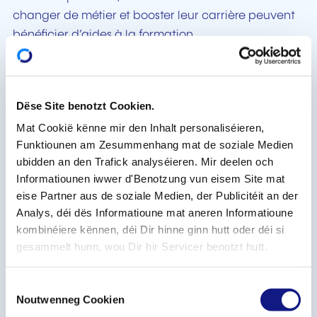
changer de métier et booster leur carrière peuvent
bénéficier d’aides à la formation.
Ces aides, accessibles sous conditions, prennent la
forme de congés spéciaux (congé individuel de
formation, linguistique, jeunesse), de mesures
Dëse Site benotzt Cookien.
concernant le temps de travail (aménagement
Mat Cookië kënne mir den Inhalt personaliséieren,
personnel du temps de travail, congé sans solde
Funktiounen am Zesummenhang mat de soziale Medien
pour formation) et de subsides spécifiques.
ubidden an den Trafick analyséieren. Mir deelen och
Informatiounen iwwer d'Benotzung vun eisem Site mat
Les séances d’information se dérouleront le:
eise Partner aus de soziale Medien, der Publicitéit an der
Analys, déi dës Informatioune mat aneren Informatioune
Lundi 16 mai 2022 en luxembourgeois
(18h00-
kombinéiere kënnen, déi Dir hinne ginn hutt oder déi si
19h30);
gesammelt hunn, wou Dir hir Servicer benotzt hutt.
Mercredi 18 mai 2022 en français
(18h00-19h30)
C
à la Chambre des salariés 2 - 4 rue Pierre Hentges, L-
Noutwenneg Cookien
o
1726 Luxembourg. Elles sont organisées en présentiel