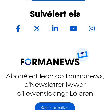
Suivéiert eis
Facebook
Twitter
LinkedIn
YouTub
In
Abonéiert Iech op Formanews,
d'Newsletter iwwer
d'liewenslaangt Léieren
Sech umellen