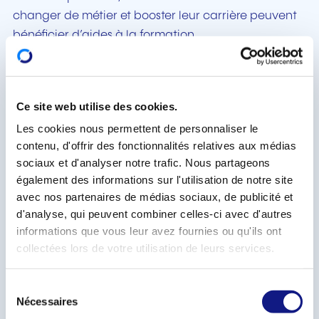
changer de métier et booster leur carrière peuvent
bénéficier d’aides à la formation.
Ces aides, accessibles sous conditions, prennent la
forme de congés spéciaux (congé individuel de
formation, linguistique, jeunesse), de mesures
Ce site web utilise des cookies.
concernant le temps de travail (aménagement
Les cookies nous permettent de personnaliser le
personnel du temps de travail, congé sans solde
contenu, d'offrir des fonctionnalités relatives aux médias
pour formation) et de subsides spécifiques.
sociaux et d'analyser notre trafic. Nous partageons
également des informations sur l'utilisation de notre site
Les séances d’information se dérouleront le:
avec nos partenaires de médias sociaux, de publicité et
d'analyse, qui peuvent combiner celles-ci avec d'autres
Lundi 16 mai 2022 en luxembourgeois
(18h00-
informations que vous leur avez fournies ou qu'ils ont
19h30);
collectées lors de votre utilisation de leurs services.
Mercredi 18 mai 2022 en français
(18h00-19h30)
S
à la Chambre des salariés 2 - 4 rue Pierre Hentges, L-
Nécessaires
é
1726 Luxembourg. Elles sont organisées en présentiel