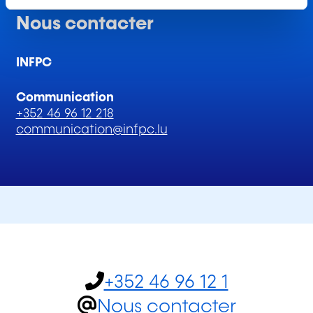
n
Nous contacter
t
INFPC
Communication
+352 46 96 12 218
communication@infpc.lu
+352 46 96 12 1
Nous contacter