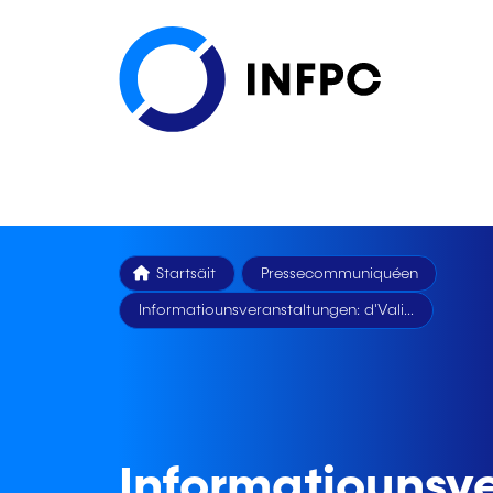
Startsäit
Pressecommuniquéen
Informatiounsveranstaltungen: d'Vali...
Informatiounsv