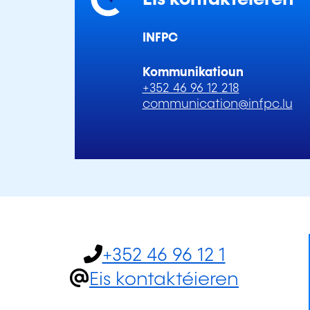
INFPC
Kommunikatioun
+352 46 96 12 218
communication@infpc.lu
+352 46 96 12 1
Eis kontaktéieren