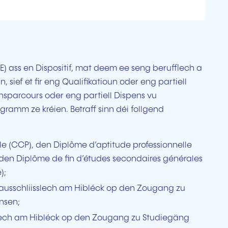
E) ass en Dispositif, mat deem ee seng berufflech a
, sief et fir eng Qualifikatioun oder eng partiell
sparcours oder eng partiell Dispens vu
amm ze kréien. Betraff sinn déi follgend
le (CCP), den Diplôme d’aptitude professionnelle
 den Diplôme de fin d’études secondaires générales
);
) ausschliisslech am Hibléck op den Zougang zu
nsen;
slech am Hibléck op den Zougang zu Studiegäng