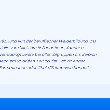
ntwécklung vun der berufflecher Weiderbildung, ass
telle vum Ministère fir Educatioun, Kanner a
wenslaangt Léiere bei allen Zilgruppen am Beräich
sech ëm Salariéen, Leit op der Sich no enger
u Formatiounen oder Chef d'Entreprisen handelt.