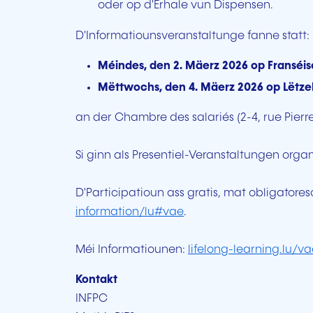
oder op d'Erhale vun Dispensen.
D'Informatiounsveranstaltunge fanne statt:
Méindes, den 2. Mäerz 2026 op Franséi
Mëttwochs, den 4. Mäerz 2026 op Lëtz
an der Chambre des salariés (2-4, rue Pier
Si ginn als Presentiel-Veranstaltungen org
D'Participatioun ass gratis, mat obligato
information/lu#vae
.
Méi Informatiounen:
lifelong-learning.lu/v
Kontakt
INFPC