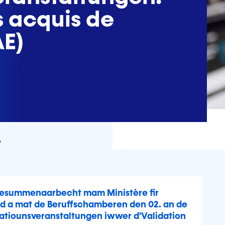
s acquis de
AE)
6
Zesummenaarbecht mam Ministère fir
d a mat de Beruffschamberen den 02. an de
atiounsveranstaltungen iwwer d'Validation