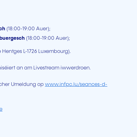
sch
(18:00-19:00 Auer);
ebuergesch
(18:00-19:00 Auer);
re Hentges L-1726 Luxembourg).
aniséiert an am Livestream iwwerdroen.
rescher Umeldung op
www.infpc.lu/seances-d-
ae