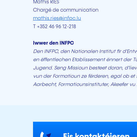
Mathis RIES
Chargé de communication
mathis.ries@infpc.lu
T +352 46 96 12-218
Iwwer den INFPC
Den INFPC, den Nationalen Institut fir d'E
en ëffentlechen Etablissement ënnert der Tu
Jugend. Seng Missioun besteet doran, d'lie
vun der Formatioun ze fërderen, egal ob et 
Aarbecht, Formatiounsinstituter, Akeefer v
Eis kontaktéieren