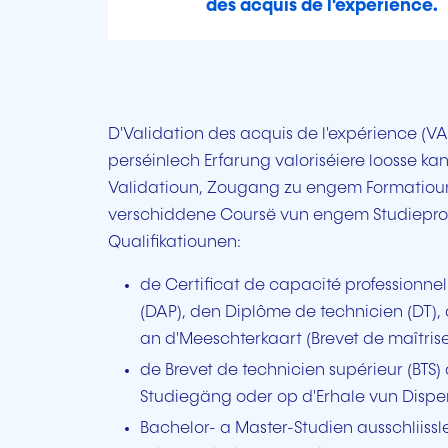
des acquis de l'expérience.
D'Validation des acquis de l'expérience (VA
perséinlech Erfarung valoriséiere loosse kann
Validatioun, Zougang zu engem Formatioun
verschiddene Coursë vun engem Studieprogr
Qualifikatiounen:
de Certificat de capacité professionnel
(DAP), den Diplôme de technicien (DT),
an d'Meeschterkaart (Brevet de maîtrise
de Brevet de technicien supérieur (BTS
Studiegäng oder op d'Erhale vun Dispe
Bachelor- a Master-Studien ausschliis