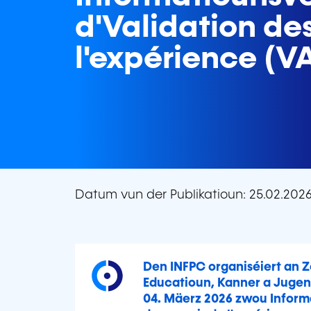
d'Validation de
l'expérience (V
Datum vun der Publikatioun: 25.02.202
Den INFPC organiséiert an 
Educatioun, Kanner a Jugen
04. Mäerz 2026 zwou Inform