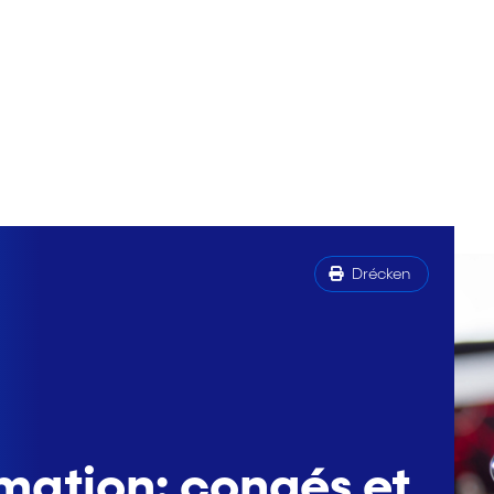
Drécken
mation: congés et