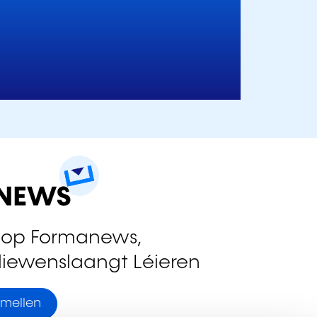
 op Formanews,
liewenslaangt Léieren
mellen