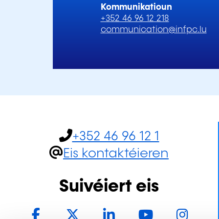
Kommunikatioun
+352 46 96 12 218
communication@infpc.lu
+352 46 96 12 1
Eis kontaktéieren
Suivéiert eis
Facebook
Twitter
LinkedIn
YouTube
In