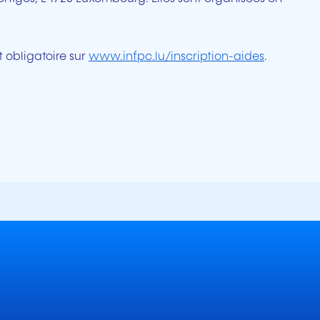
st obligatoire sur
www.infpc.lu/inscription-aides
.