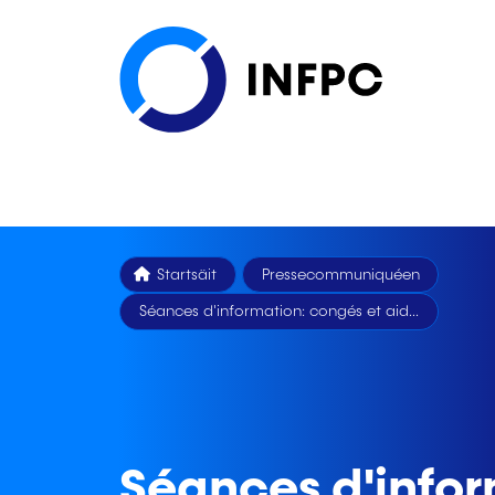
Startsäit
Pressecommuniquéen
Séances d'information: congés et aid...
Séances d'infor