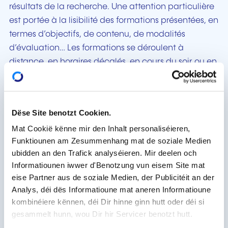
résultats de la recherche. Une attention particulière
est portée à la lisibilité des formations présentées, en
termes d’objectifs, de contenu, de modalités
d’évaluation… Les formations se déroulent à
distance, en horaires décalés, en cours du soir ou en
cours de jour. Elles peuvent être de courte durée ou
s’étaler sur plusieurs mois.
Dëse Site benotzt Cookien.
Le site renseigne également sur les possibilités
Mat Cookië kënne mir den Inhalt personaliséieren,
d’obtenir un
diplôme en formation continue
,
Funktiounen am Zesummenhang mat de soziale Medien
notamment via l’apprentissage pour adultes ainsi
ubidden an den Trafick analyséieren. Mir deelen och
que sur le dispositif de
validation des acquis de
Informatiounen iwwer d'Benotzung vun eisem Site mat
l’expérience
.
eise Partner aus de soziale Medien, der Publicitéit an der
Analys, déi dës Informatioune mat aneren Informatioune
Un véhicule d’information unique pour faciliter
kombinéiere kënnen, déi Dir hinne ginn hutt oder déi si
l’accès à la formation
gesammelt hunn, wou Dir hir Servicer benotzt hutt.