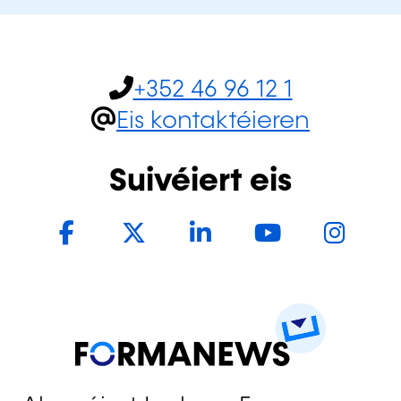
+352 46 96 12 1
Eis kontaktéieren
Suivéiert eis
Facebook
Twitter
LinkedIn
YouTub
In