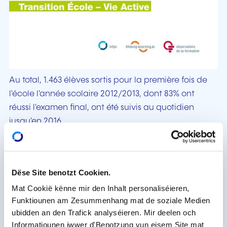
Au total, 1.463 élèves sortis pour la première fois de
l'école l'année scolaire 2012/2013, dont 83% ont
réussi l'examen final, ont été suivis au quotidien
jusqu'en 2016.
Une intégration rapide dans le monde du
travail
Dëse Site benotzt Cookien.
L'accès au premier emploi est rapide: seul un
diplômé sur quatre n'a toujours pas signé de contrat
Mat Cookië kënne mir den Inhalt personaliséieren,
Funktiounen am Zesummenhang mat de soziale Medien
de travail quatre mois après la sortie de l'école, en
ubidden an den Trafick analyséieren. Mir deelen och
2013. Le premier contrat de travail correspond à un
Informatiounen iwwer d'Benotzung vun eisem Site mat