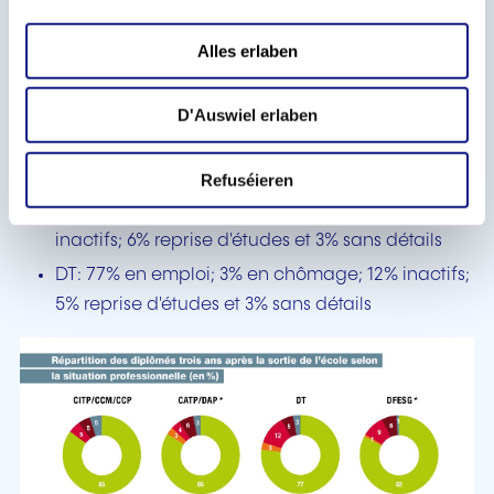
En 2016, après trois ans de vie active, 82% des
i
o
diplômés sont en emploi, contre 73% des non-
Alles erlaben
n
diplômés. Des disparités sont observées selon le
type de diplôme:
D'Auswiel erlaben
CITP/CCM/CCP: 85% en emploi; 5% inactifs; 5%
reprise d'études et 5% sans détails
Refuséieren
CATP/DAP: 85% en emploi; 3% en chômage; 4%
inactifs; 6% reprise d'études et 3% sans détails
DT: 77% en emploi; 3% en chômage; 12% inactifs;
5% reprise d'études et 3% sans détails