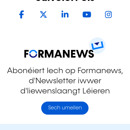
Facebook
Twitter
LinkedIn
YouTub
In
Abonéiert Iech op Formanews,
d'Newsletter iwwer
d'liewenslaangt Léieren
Sech umellen