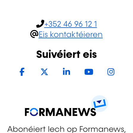
+352 46 96 12 1
Eis kontaktéieren
Suivéiert eis
Facebook
Twitter
LinkedIn
YouTub
In
Abonéiert Iech op Formanews,