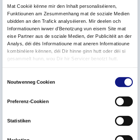
e
Mat Cookië kënne mir den Inhalt personaliséieren,
d’ac
Funktiounen am Zesummenhang mat de soziale Medien
cueil
ubidden an den Trafick analyséieren. Mir deelen och
Informatiounen iwwer d'Benotzung vun eisem Site mat
du
eise Partner aus de soziale Medien, der Publicitéit an der
site
Analys, déi dës Informatioune mat aneren Informatioune
lifelong-learning.lu vise à optimiser son ergonomie
kombinéiere kënnen, déi Dir hinne ginn hutt oder déi si
afin d’accéder plus rapidement à l’information utile
gesammelt hunn, wou Dir hir Servicer benotzt hutt.
pour se former.
Choisir sa formation parmi 9.000 offres
C
Noutwenneg Cookien
o
Sur lifelong-learning.lu, entreprises et individus
n
peuvent consulter plus de 9.000 formations
s
Preferenz-Cookien
couvrant tous les secteurs de l’économie
e
n
luxembourgeoise. Ils sélectionnent le domaine de
t
Statistiken
leur choix, le lieu de la formation ainsi que d’autres
S
critères pertinents permettant de trouver aisément
e
la formation adaptée à leurs besoins.
Marketing