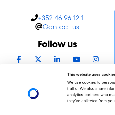
+352 46 96 12 1
Contact us
Follow us
Facebook
Twitter
LinkedIn
YouTube
In
This website uses cookie
We use cookies to personal
traffic. We also share info
analytics partners who may
they’ve collected from your
Institut national
pour le