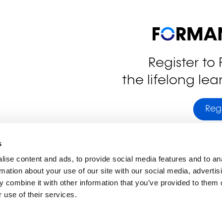
Register to
the lifelong lea
stagram
Regi
s
ise content and ads, to provide social media features and to an
rmation about your use of our site with our social media, advertis
 combine it with other information that you’ve provided to them o
 use of their services.
Adresse
Liens utiles
Immeuble Cubus C2
lifelong-learnin
2, rue Peternelchen
Training Obser