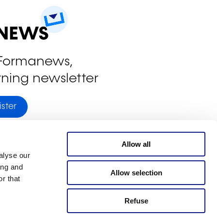
 Formanews,
rning newsletter
ster
Allow all
alyse our
ing and
Allow selection
r that
Refuse
g.lu
Legal notice
vatory
Cookies management