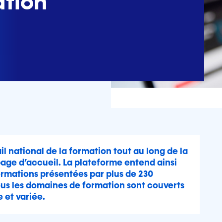
ation
ail national de la formation tout au long de la
page d’accueil. La plateforme entend ainsi
formations présentées par plus de 230
us les domaines de formation sont couverts
 et variée.