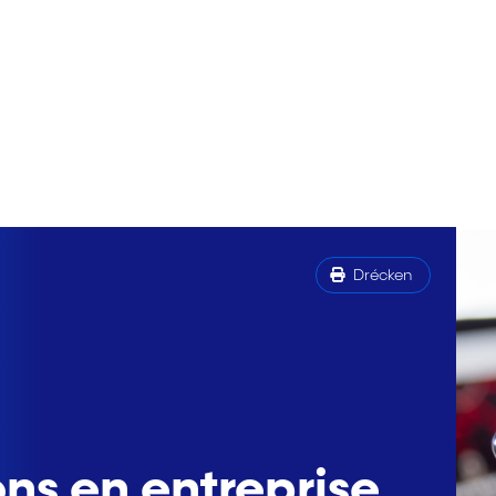
Drécken
ns en entreprise,