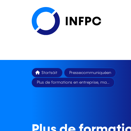
Startsäit
Pressecommuniquéen
Plus de formations en entreprise, ma...
Plus de formatio