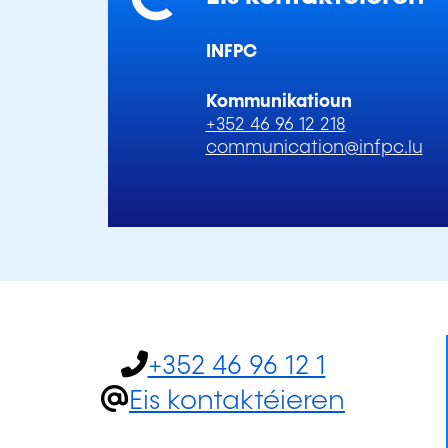
INFPC
Kommunikatioun
+352 46 96 12 218
communication@infpc.lu
+352 46 96 12 1
Eis kontaktéieren