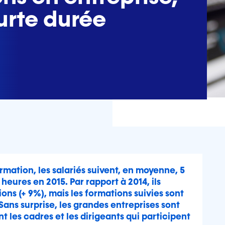
urte durée
rmation, les salariés suivent, en moyenne, 5
heures en 2015. Par rapport à 2014, ils
ons (+ 9%), mais les formations suivies sont
Sans surprise, les grandes entreprises sont
nt les cadres et les dirigeants qui participent