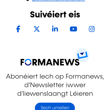
Suivéiert eis
Facebook
Twitter
LinkedIn
YouTub
In
Abonéiert Iech op Formanews,
d'Newsletter iwwer
d'liewenslaangt Léieren
Sech umellen