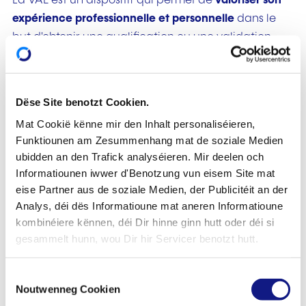
La VAE est un dispositif qui permet de
valoriser son
expérience professionnelle et personnelle
dans le
but d'obtenir une qualification ou une validation
partielle, d'accéder à un parcours de formation ou
de bénéficier d'une dispense de certains cours d'un
programme d'études.
Dëse Site benotzt Cookien.
Les qualifications suivantes sont concernées:
Mat Cookië kënne mir den Inhalt personaliséieren,
Funktiounen am Zesummenhang mat de soziale Medien
diplôme ou certificat de l’enseignement
ubidden an den Trafick analyséieren. Mir deelen och
secondaire général
(Diplôme de fin d'études
Informatiounen iwwer d'Benotzung vun eisem Site mat
secondaires générales, DT - Diplôme de
eise Partner aus de soziale Medien, der Publicitéit an der
Analys, déi dës Informatioune mat aneren Informatioune
technicien, DAP - Diplôme d'aptitude
kombinéiere kënnen, déi Dir hinne ginn hutt oder déi si
professionnelle, CCP - Certificat de capacité
gesammelt hunn, wou Dir hir Servicer benotzt hutt.
professionnelle, Brevet de maîtrise de
l'artisanat),
C
accès aux études ou obtention de dispense de
Noutwenneg Cookien
o
certains cours d’un programme menant au
BTS -