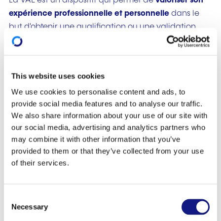
La VAE est un dispositif qui permet de
valoriser son
expérience professionnelle et personnelle
dans le
but d'obtenir une qualification ou une validation
partielle, d'accéder à un parcours de formation ou
de bénéficier d'une dispense de certains cours d'un
programme d'études.
This website uses cookies
Les qualifications suivantes sont concernées:
We use cookies to personalise content and ads, to
provide social media features and to analyse our traffic.
diplôme ou certificat de l’enseignement
We also share information about your use of our site with
secondaire général
(Diplôme de fin d'études
our social media, advertising and analytics partners who
secondaires générales, DT - Diplôme de
may combine it with other information that you’ve
technicien, DAP - Diplôme d'aptitude
provided to them or that they’ve collected from your use
of their services.
professionnelle, CCP - Certificat de capacité
professionnelle, Brevet de maîtrise de
l'artisanat),
C
accès aux études ou obtention de dispense de
Necessary
o
certains cours d’un programme menant au
BTS -
n