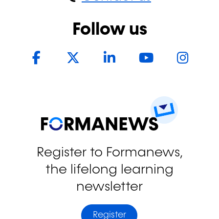
Follow us
Facebook
Twitter
LinkedIn
YouTub
In
Register to Formanews,
the lifelong learning
newsletter
Register