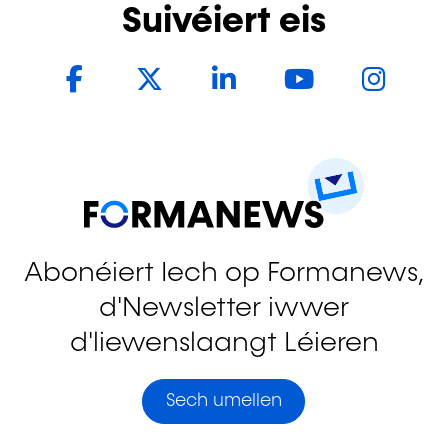
Suivéiert eis
Facebook
Twitter
LinkedIn
YouTub
In
Abonéiert Iech op Formanews,
d'Newsletter iwwer
d'liewenslaangt Léieren
Sech umellen