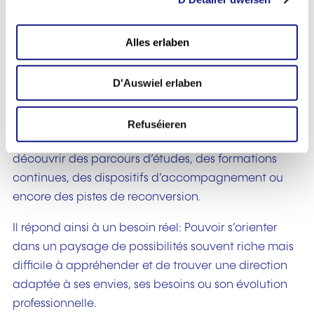
compétences au Luxembourg. Il a été pensé comme
i
o
un prolongement naturel des workshops,
Alles erlaben
n
permettant aux visiteurs de transformer une
découverte en perspective concrète.
D'Auswiel erlaben
Que l’on vienne pour s’informer, pour approfondir
une compétence ou parce qu’une formation a
Refuséieren
suscité un intérêt particulier, cet espace permet de
découvrir des parcours d’études, des formations
continues, des dispositifs d’accompagnement ou
encore des pistes de reconversion.
Il répond ainsi à un besoin réel: Pouvoir s’orienter
dans un paysage de possibilités souvent riche mais
difficile à appréhender et de trouver une direction
adaptée à ses envies, ses besoins ou son évolution
professionnelle.