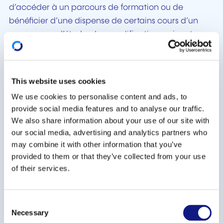
d’accéder à un parcours de formation ou de
bénéficier d’une dispense de certains cours d’un
programme d’études. Les qualifications suivantes
sont concernées:
le Certificat de capacité professionnelle (CCP),
This website uses cookies
le Diplôme d’aptitude professionnelle (DAP), le
We use cookies to personalise content and ads, to
Diplôme de technicien (DT), le Diplôme de fin
provide social media features and to analyse our traffic.
d’études secondaires générales et le Brevet de
We also share information about your use of our site with
maîtrise;
our social media, advertising and analytics partners who
le Brevet de technicien supérieur (BTS);
may combine it with other information that you’ve
l’accès aux études ou l’obtention de dispenses
provided to them or that they’ve collected from your use
partielles d’études pour les Bachelor et Master.
of their services.
Les séances d’information se dérouleront le:
C
Lundi 26 septembre 2022 en luxembourgeois
Necessary
o