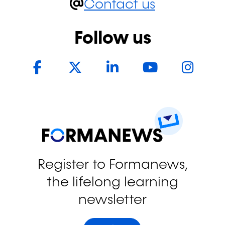
Contact us
Follow us
Facebook
Twitter
LinkedIn
YouTub
In
Register to Formanews,
the lifelong learning
newsletter