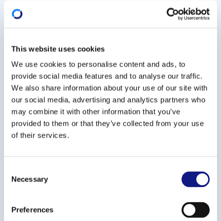
Le temps partiel est moins présent parmi les
hommes diplômés que parmi les femmes diplômées
(6% contre 19% trois ans après la sortie de l’école).
This website uses cookies
We use cookies to personalise content and ads, to
En revanche, la rémunération des femmes
provide social media features and to analyse our traffic.
diplômées est comparable avec celle des hommes
We also share information about your use of our site with
diplômés.
our social media, advertising and analytics partners who
may combine it with other information that you’ve
provided to them or that they’ve collected from your use
Le diplôme obtenu joue un rôle déterminant dans
of their services.
l’insertion sur le marché du travail
C
Les détenteurs d’un DAP / CATP sont privilégiés. Le
Necessary
o
premier emploi intervient directement après la sortie
n
de l’école pour 68% des détenteurs d’un DAP / CATP,
s
Preferences
pour 55% des détenteurs d’un CCP / CCM et pour
e