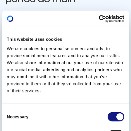
INFPC, le 24-02-2015
L’édition 2015 du répertoire des organismes de
formation, publié chaque année par l’INFPC, vient
This website uses cookies
de paraître. Guide de référence pour l'achat de
We use cookies to personalise content and ads, to
formation, il présente 323 organismes de formation
provide social media features and to analyse our traffic.
publics, privés et associatifs actifs dans tous les
We also share information about your use of our site with
secteurs d’activité de l’économie luxembourgeoise.
our social media, advertising and analytics partners who
Il s’adresse aux salariés, chefs d'entreprise,
may combine it with other information that you’ve
responsables formation, professionnels chargés de
provided to them or that they’ve collected from your use
l'information ou de l'orientation des personnes à la
of their services.
recherche d’une formation.
C
Une version en ligne, actualisée régulièrement, est
Necessary
o
téléchargeable sur le portail de la formation tout au
n
long de la vie,
www.lifelong-learning.lu
.