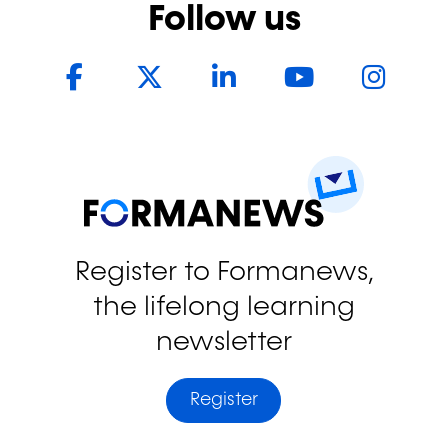
Follow us
Facebook
Twitter
LinkedIn
YouTub
In
Register to Formanews,
the lifelong learning
newsletter
Register