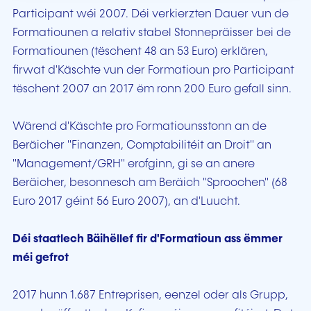
Participant wéi 2007. Déi verkierzten Dauer vun de
Formatiounen a relativ stabel Stonnepräisser bei de
Formatiounen (tëschent 48 an 53 Euro) erklären,
firwat d'Käschte vun der Formatioun pro Participant
tëschent 2007 an 2017 ëm ronn 200 Euro gefall sinn.
Wärend d'Käschte pro Formatiounsstonn an de
Beräicher "Finanzen, Comptabilitéit an Droit" an
"Management/GRH" erofginn, gi se an anere
Beräicher, besonnesch am Beräich "Sproochen" (68
Euro 2017 géint 56 Euro 2007), an d'Luucht.
Déi staatlech Bäihëllef fir d'Formatioun ass ëmmer
méi gefrot
2017 hunn 1.687 Entreprisen, eenzel oder als Grupp,