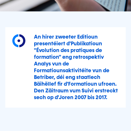
An hirer zweeter Editioun
presentéiert d'Publikatioun
"Évolution des pratiques de
formation" eng retrospektiv
Analys vun de
Formatiounsaktivitéite vun de
Betriber, déi eng staatlech
Bäihëllef fir d'Formatioun ufroen.
Den Zäitraum vum Suivi erstreckt
sech op d'Joren 2007 bis 2017.