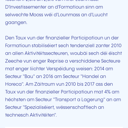
D'Investissementer an d'Formatioun sinn am
selwechte Mooss wéi d'Lounmass an d'Luucht
gaangen.
Den Taux vun der finanzieller Participatioun un der
Formatioun stabiliséiert sech tendenziell zanter 2010
an allen Aktivitéitssecteuren, woubäi sech déi éischt
Zeeche vun enger Reprise a verschiddene Secteure
mat enger liichter Verspéidung weisen: 2014 am
Secteur "Bau" an 2016 am Secteur "Handel an
Horeca". Am Zäitraum vun 2010 bis 2017 ass den
Taux vun der finanzieller Participatioun mat 4% am
héchsten am Secteur "Transport a Lagerung" an am
Secteur "Spezialiséiert, wëssenschaftlech an
technesch Aktivitéiten".