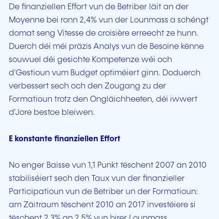
De finanziellen Effort vun de Betriber läit an der
Moyenne bei ronn 2,4% vun der Lounmass a schéngt
domat seng Vitesse de croisière erreecht ze hunn.
Duerch déi méi präzis Analys vun de Besoine kënne
souwuel déi gesichte Kompetenze wéi och
d'Gestioun vum Budget optiméiert ginn. Doduerch
verbessert sech och den Zougang zu der
Formatioun trotz den Ongläichheeten, déi iwwert
d'Jore bestoe bleiwen.
E konstante finanziellen Effort
No enger Baisse vun 1,1 Punkt tëschent 2007 an 2010
stabiliséiert sech den Taux vun der finanzieller
Participatioun vun de Betriber un der Formatioun:
am Zäitraum tëschent 2010 an 2017 investéiere si
tëschent 2,3% an 2,5% vun hirer Lounmass.