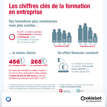
Méi, dofir awer méi kuerz Formatiounen