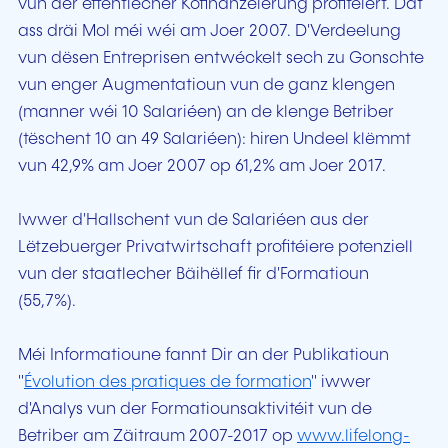
vun der ëffentlecher Kofinanzéierung profitéiert. Dat
ass dräi Mol méi wéi am Joer 2007. D'Verdeelung
vun dësen Entreprisen entwéckelt sech zu Gonschte
vun enger Augmentatioun vun de ganz klengen
(manner wéi 10 Salariéen) an de klenge Betriber
(tëschent 10 an 49 Salariéen): hiren Undeel klëmmt
vun 42,9% am Joer 2007 op 61,2% am Joer 2017.
Iwwer d'Hallschent vun de Salariéen aus der
Lëtzebuerger Privatwirtschaft profitéiere potenziell
vun der staatlecher Bäihëllef fir d'Formatioun
(55,7%).
Méi Informatioune fannt Dir an der Publikatioun
"
Évolution des pratiques de formation
" iwwer
d'Analys vun der Formatiounsaktivitéit vun de
Betriber am Zäitraum 2007-2017 op
www.lifelong-