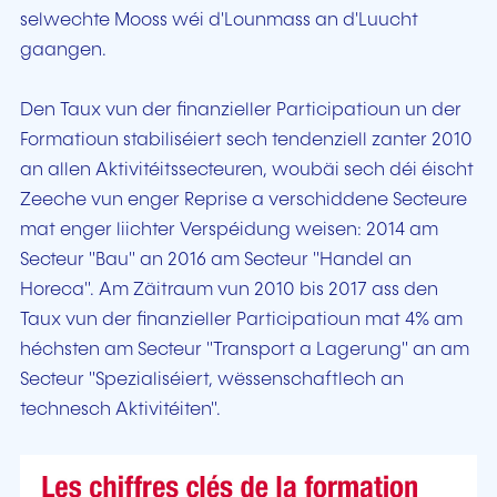
selwechte Mooss wéi d'Lounmass an d'Luucht
gaangen.
Den Taux vun der finanzieller Participatioun un der
Formatioun stabiliséiert sech tendenziell zanter 2010
an allen Aktivitéitssecteuren, woubäi sech déi éischt
Zeeche vun enger Reprise a verschiddene Secteure
mat enger liichter Verspéidung weisen: 2014 am
Secteur "Bau" an 2016 am Secteur "Handel an
Horeca". Am Zäitraum vun 2010 bis 2017 ass den
Taux vun der finanzieller Participatioun mat 4% am
héchsten am Secteur "Transport a Lagerung" an am
Secteur "Spezialiséiert, wëssenschaftlech an
technesch Aktivitéiten".