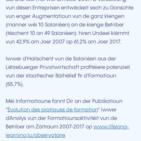
vun dësen Entreprisen entwéckelt sech zu Gonschte
vun enger Augmentatioun vun de ganz klengen
(manner wéi 10 Salariéen) an de klenge Betriber
(tëschent 10 an 49 Salariéen): hiren Undeel klëmmt
vun 42,9% am Joer 2007 op 61,2% am Joer 2017.
Iwwer d'Hallschent vun de Salariéen aus der
Lëtzebuerger Privatwirtschaft profitéiere potenziell
vun der staatlecher Bäihëllef fir d'Formatioun
(55,7%).
Méi Informatioune fannt Dir an der Publikatioun
"
Évolution des pratiques de formation
" iwwer
d'Analys vun der Formatiounsaktivitéit vun de
Betriber am Zäitraum 2007-2017 op
www.lifelong-
learning.lu/observatoire
.