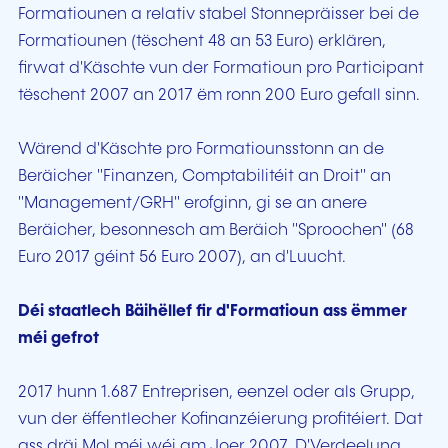
Formatiounen a relativ stabel Stonnepräisser bei de
Formatiounen (tëschent 48 an 53 Euro) erklären,
firwat d'Käschte vun der Formatioun pro Participant
tëschent 2007 an 2017 ëm ronn 200 Euro gefall sinn.
Wärend d'Käschte pro Formatiounsstonn an de
Beräicher "Finanzen, Comptabilitéit an Droit" an
"Management/GRH" erofginn, gi se an anere
Beräicher, besonnesch am Beräich "Sproochen" (68
Euro 2017 géint 56 Euro 2007), an d'Luucht.
Déi staatlech Bäihëllef fir d'Formatioun ass ëmmer
méi gefrot
2017 hunn 1.687 Entreprisen, eenzel oder als Grupp,
vun der ëffentlecher Kofinanzéierung profitéiert. Dat
ass dräi Mol méi wéi am Joer 2007. D'Verdeelung