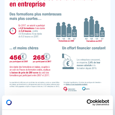
Méi, dofir awer méi kuerz Formatiounen