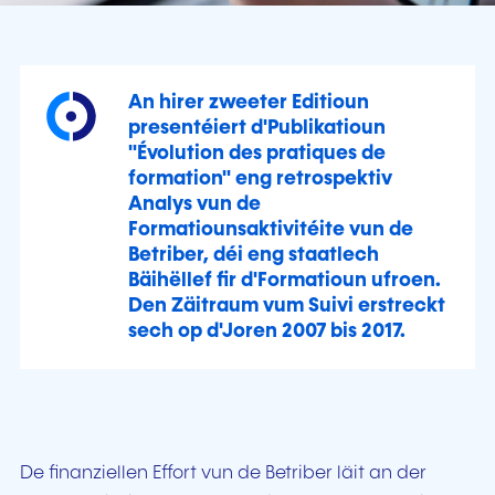
An hirer zweeter Editioun
presentéiert d'Publikatioun
"Évolution des pratiques de
formation" eng retrospektiv
Analys vun de
Formatiounsaktivitéite vun de
Betriber, déi eng staatlech
Bäihëllef fir d'Formatioun ufroen.
Den Zäitraum vum Suivi erstreckt
sech op d'Joren 2007 bis 2017.
De finanziellen Effort vun de Betriber läit an der