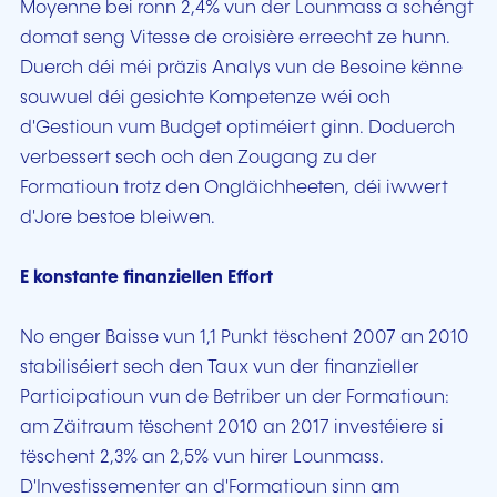
Moyenne bei ronn 2,4% vun der Lounmass a schéngt
domat seng Vitesse de croisière erreecht ze hunn.
Duerch déi méi präzis Analys vun de Besoine kënne
souwuel déi gesichte Kompetenze wéi och
d'Gestioun vum Budget optiméiert ginn. Doduerch
verbessert sech och den Zougang zu der
Formatioun trotz den Ongläichheeten, déi iwwert
d'Jore bestoe bleiwen.
E konstante finanziellen Effort
No enger Baisse vun 1,1 Punkt tëschent 2007 an 2010
stabiliséiert sech den Taux vun der finanzieller
Participatioun vun de Betriber un der Formatioun:
am Zäitraum tëschent 2010 an 2017 investéiere si
tëschent 2,3% an 2,5% vun hirer Lounmass.
D'Investissementer an d'Formatioun sinn am