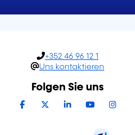
+352 46 96 12 1
Uns kontaktieren
Folgen Sie uns
Facebook
Twitter
LinkedIn
YouTub
In