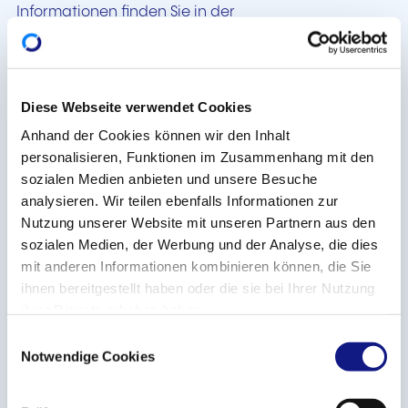
Informationen finden Sie in der
Datenschutzerklärung von
Jotform
.
Werden personenbezogene
Diese Webseite verwendet Cookies
Daten an Dritte übermittelt?
Anhand der Cookies können wir den Inhalt
personalisieren, Funktionen im Zusammenhang mit den
Um die von den betroffenen Personen gewünschten
sozialen Medien anbieten und unsere Besuche
Dienstleistungen zu erbringen und die ihm
analysieren. Wir teilen ebenfalls Informationen zur
übertragenen Aufgaben zu erfüllen, kann das INFPC
Nutzung unserer Website mit unseren Partnern aus den
möglicherweise personenbezogene Daten an Dritte
sozialen Medien, der Werbung und der Analyse, die dies
übermitteln, z. B. im Rahmen:
mit anderen Informationen kombinieren können, die Sie
ihnen bereitgestellt haben oder die sie bei Ihrer Nutzung
des Outsourcings der Versendung von
ihrer Dienste erhoben haben.
Publikationen oder Einladungen zu
E
Veranstaltungen des INFPC oder seiner
Notwendige Cookies
i
institutionellen Partner;
n
einer Informationsanfrage oder Anmeldung zu
w