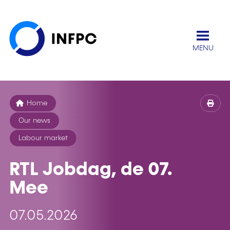
MENU
Home
Our news
Labour market
RTL Jobdag, de 07.
Mee
07.05.2026