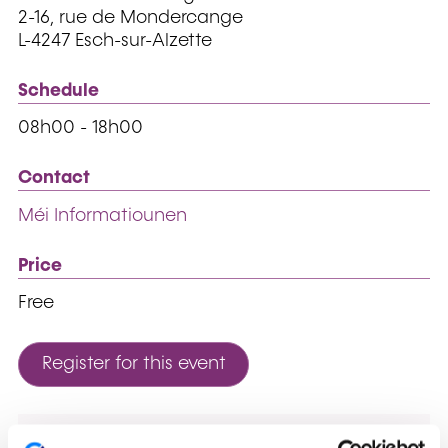
2-16, rue de Mondercange
L-4247 Esch-sur-Alzette
Schedule
08h00 - 18h00
Contact
Méi Informatiounen
Price
Free
Register for this event
Den RTL Jobdag zesumme mat