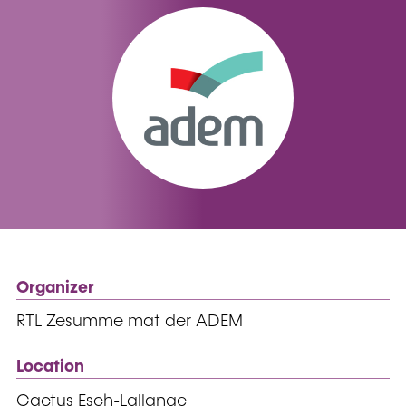
Organizer
RTL Zesumme mat der ADEM
Location
Cactus Esch-Lallange