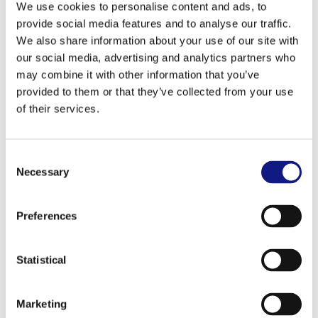
L'INFPC a le plaisir de vous présenter son rapport
We use cookies to personalise content and ads, to
annuel mettant en lumière les activités, réalisations
provide social media features and to analyse our traffic.
et projets menés tout au long de l'année 2025.
We also share information about your use of our site with
our social media, advertising and analytics partners who
Des activités au service des entreprises, des
may combine it with other information that you’ve
particuliers et des organismes de formation pour
provided to them or that they’ve collected from your use
soutenir le développement des compétences et
of their services.
promouvoir la formation tout au long de la vie.
C
Découvrez notamment:
Necessary
o
les actions d'information et d'accompagnement
n
réalisées dans le cadre du dispositif de
s
Preferences
e
cofinancement de la formation en entreprise
n
les nouvelles fonctionnalités du portail lifelong-
t
Statistical
learning.lu pour les internautes et les
S
organismes de formation
e
Marketing
les organismes de formation membres de la
l