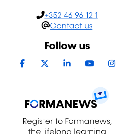
+352 46 96 12 1
Contact us
Follow us
Facebook
Twitter
LinkedIn
YouTub
In
Register to Formanews,
the lifelong learning