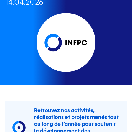
14.04.2026
Retrouvez nos activités,
réalisations et projets menés tout
au long de l’année pour soutenir
le développement des