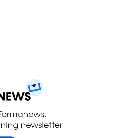
 Formanews,
rning newsletter