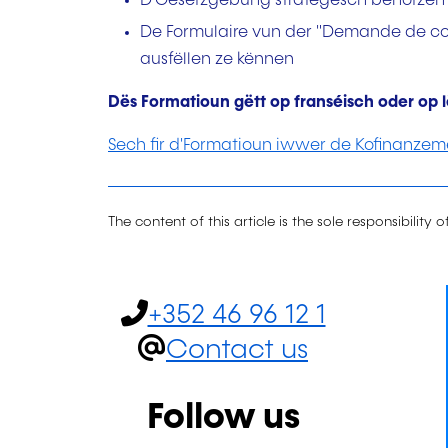
D'Gesetzgebung strategesch benotzen
De Formulaire vun der "Demande de cof
ausfëllen ze kënnen
Dës Formatioun gëtt op franséisch oder op 
Sech fir d'Formatioun iwwer de Kofinanzem
The content of this article is the sole responsibility o
+352 46 96 12 1
Contact us
Follow us