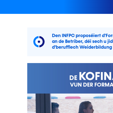
Den INFPC proposéiert d'Fo
an de Betriber, déi sech u ji
d'berufflech Weiderbildung