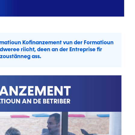
rmatioun Kofinanzement vun der Formatioun
ddweree riicht, deen an der Entreprise fir
 zoustänneg ass.