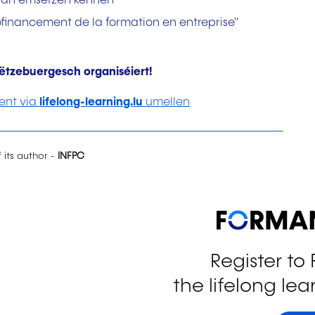
 an ëmsetzen kënnen
inancement de la formation en entreprise"
lëtzebuergesch organiséiert!
ent via
lifelong-learning.lu
umellen
f its author -
INFPC
Register to
the lifelong lea