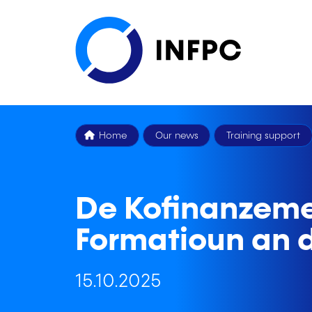
Home
Our news
Training support
De Kofinanzeme
Formatioun an d
15.10.2025