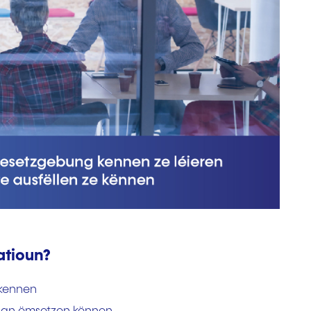
atioun?
 kennen