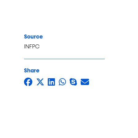
Source
INFPC
Share
Share on Facebook
Share on Twitter
Share on LinkedIn
Share on Whats
Share on Skyp
Share by Ma