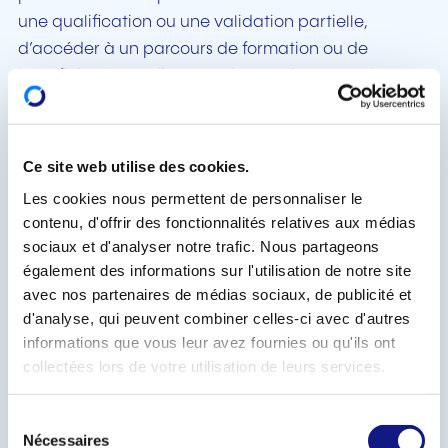
une qualification ou une validation partielle,
d’accéder à un parcours de formation ou de
bénéficier d’une dispense de certains cours d’un
programme d’études. Les qualifications suivantes
sont concernées:
Ce site web utilise des cookies.
le Certificat de capacité professionnelle (CCP),
Les cookies nous permettent de personnaliser le
le Diplôme d’aptitude professionnelle (DAP), le
contenu, d'offrir des fonctionnalités relatives aux médias
Diplôme de technicien (DT), le Diplôme de fin
sociaux et d'analyser notre trafic. Nous partageons
d’études secondaires générales et le Brevet de
également des informations sur l'utilisation de notre site
maîtrise;
avec nos partenaires de médias sociaux, de publicité et
le Brevet de technicien supérieur (BTS);
d'analyse, qui peuvent combiner celles-ci avec d'autres
informations que vous leur avez fournies ou qu'ils ont
l’accès aux études ou l’obtention de dispenses
collectées lors de votre utilisation de leurs services.
partielles d’études pour les Bachelor et Master
Les séances d’information se dérouleront le:
S
Nécessaires
é