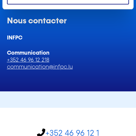
e
n
t
Nous contacter
INFPC
Communication
+352 46 96 12 218
communication@infpc.lu
+352 46 96 12 1