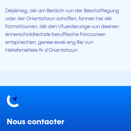
Déijéineg, déi am Beräich vun der Beschäftegung
oder der Orientatioun schaffen, fannen hei déi
Formatiounen, déi den Ufuerderunge vun deenen
ënnerschiddlechste beruffleche Parcoursen
entspriechen, genee ewéi eng Rei vun
Hëllefsmëttele fir d'Orientatioun.
Nous contacter