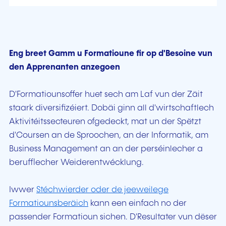
Eng breet Gamm u Formatioune fir op d'Besoine vun
den Apprenanten anzegoen
D'Formatiounsoffer huet sech am Laf vun der Zäit
staark diversifizéiert. Dobäi ginn all d'wirtschaftlech
Aktivitéitssecteuren ofgedeckt, mat un der Spëtzt
d'Coursen an de Sproochen, an der Informatik, am
Business Management an an der perséinlecher a
berufflecher Weiderentwécklung.
Iwwer
Stéchwierder oder de jeeweilege
Formatiounsberäich
kann een einfach no der
passender Formatioun sichen. D'Resultater vun dëser