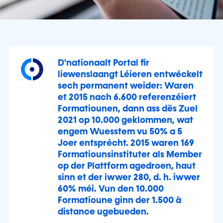
D'nationaalt Portal fir
liewenslaangt Léieren entwéckelt
sech permanent weider: Waren
et 2015 nach 6.600 referenzéiert
Formatiounen, dann ass dës Zuel
2021 op 10.000 geklommen, wat
engem Wuesstem vu 50% a 5
Joer entsprécht. 2015 waren 169
Formatiounsinstituter als Member
op der Plattform agedroen, haut
sinn et der iwwer 280, d. h. iwwer
60% méi. Vun den 10.000
Formatioune ginn der 1.500 à
distance ugebueden.