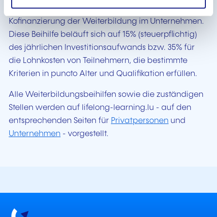
e
die Weiterbildung ihrer Arbeitnehmer über die
n
Kofinanzierung der Weiterbildung im Unternehmen.
t
Diese Beihilfe beläuft sich auf 15% (steuerpflichtig)
des jährlichen Investitionsaufwands bzw. 35% für
die Lohnkosten von Teilnehmern, die bestimmte
Kriterien in puncto Alter und Qualifikation erfüllen.
Alle Weiterbildungsbeihilfen sowie die zuständigen
Stellen werden auf lifelong-learning.lu - auf den
entsprechenden Seiten für
Privatpersonen
und
Unternehmen
- vorgestellt.