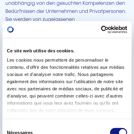
unabhängig von den gesuchten Kompetenzen den
Bedürfnissen der Unternehmen und Privatpersonen.
Sie werden von zugelassenen
Weiterbildungsanbietern, die Mitglied der Plattform
sind, angeboten und können als Hilfestellung für den
Internetnutzer bei seiner Suche nach
Ce site web utilise des cookies.
Unterrichtssprache, Ort, Dauer usw. gefiltert werden.
Les cookies nous permettent de personnaliser le
Auch die Alternativen, um über die Ausbildung für
contenu, d'offrir des fonctionnalités relatives aux médias
Erwachsene, Abendkurse, Fernkurse oder die
sociaux et d'analyser notre trafic. Nous partageons
Validierung des nichtformalen und informellen
également des informations sur l'utilisation de notre site
avec nos partenaires de médias sociaux, de publicité et
Lernens Zugang zu den Abschlüssen zu bekommen,
d'analyse, qui peuvent combiner celles-ci avec d'autres
werden auf der Website beschrieben.
informations que vous leur avez fournies ou qu'ils ont
collectées lors de votre utilisation de leurs services.
Weiterbildungsbeihilfen für Privatpersonen und
Unternehmen
S
Privatpersonen, die eine Weiterbildung absolvieren
Nécessaires
é