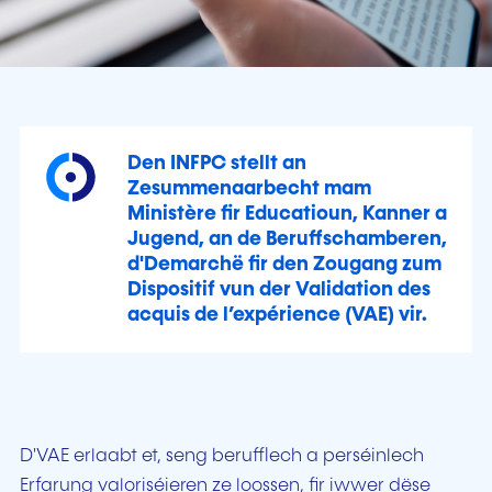
Den INFPC stellt an
Zesummenaarbecht mam
Ministère fir Educatioun, Kanner a
Jugend, an de Beruffschamberen,
d'Demarchë fir den Zougang zum
Dispositif vun der Validation des
acquis de l’expérience (VAE) vir.
D'VAE erlaabt et, seng berufflech a perséinlech
Erfarung valoriséieren ze loossen, fir iwwer dëse