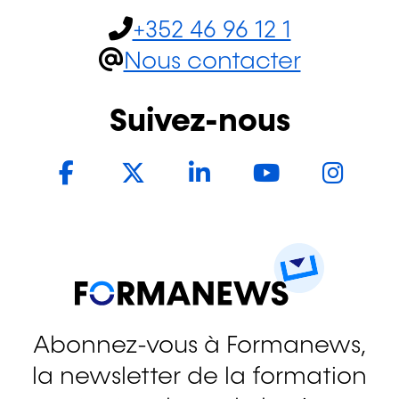
+352 46 96 12 1
Nous contacter
Suivez-nous
Facebook
Twitter
LinkedIn
YouTub
In
Abonnez-vous à Formanews,
la newsletter de la formation