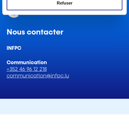
m
Refuser
e
n
t
Nous contacter
INFPC
Communication
+352 46 96 12 218
communication@infpc.lu