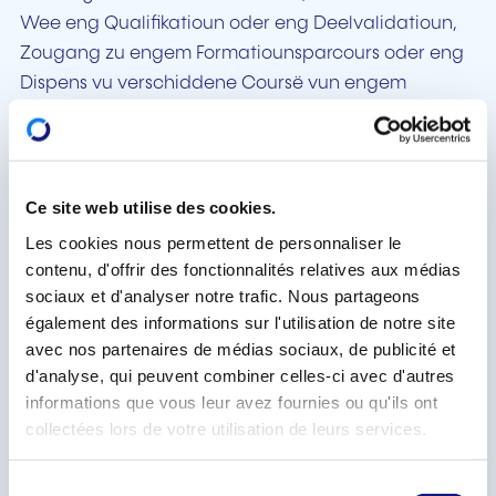
Wee eng Qualifikatioun oder eng Deelvalidatioun,
Zougang zu engem Formatiounsparcours oder eng
Dispens vu verschiddene Coursë vun engem
Studieprogramm ze kréien. Betraff sinn déi follgend
Qualifikatiounen:
de Certificat de capacité professionnelle (CCP),
Ce site web utilise des cookies.
den Diplôme d’aptitude professionnelle (DAP),
Les cookies nous permettent de personnaliser le
den Diplôme de technicien (DT), den Diplôme
contenu, d'offrir des fonctionnalités relatives aux médias
de fin d’études secondaires générales an
sociaux et d'analyser notre trafic. Nous partageons
d'Meeschterkaart (Brevet de maîtrise);
également des informations sur l'utilisation de notre site
de Brevet de technicien supérieur (BTS);
avec nos partenaires de médias sociaux, de publicité et
d'analyse, qui peuvent combiner celles-ci avec d'autres
den Zougang zum Studiegang oder d'Erhale vu
informations que vous leur avez fournies ou qu'ils ont
partiellen Dispensë fir Bachelor- a Master-
collectées lors de votre utilisation de leurs services.
Studien.
D'Informatiounsveranstaltunge fanne statt:
S