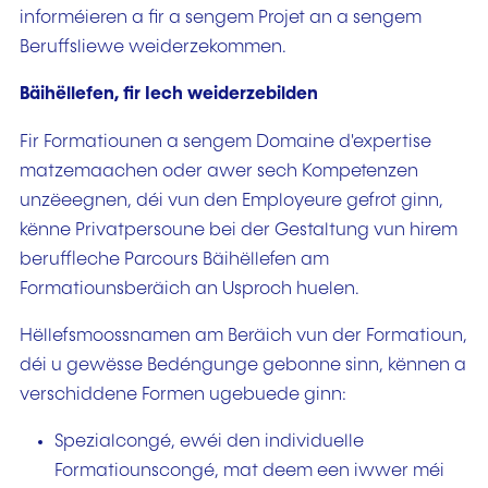
informéieren a fir a sengem Projet an a sengem
Beruffsliewe weiderzekommen.
Bäihëllefen, fir Iech weiderzebilden
Fir Formatiounen a sengem Domaine d'expertise
matzemaachen oder awer sech Kompetenzen
unzëeegnen, déi vun den Employeure gefrot ginn,
kënne Privatpersoune bei der Gestaltung vun hirem
beruffleche Parcours Bäihëllefen am
Formatiounsberäich an Usproch huelen.
Hëllefsmoossnamen am Beräich vun der Formatioun,
déi u gewësse Bedéngunge gebonne sinn, kënnen a
verschiddene Formen ugebuede ginn:
Spezialcongé, ewéi den individuelle
Formatiounscongé, mat deem een iwwer méi