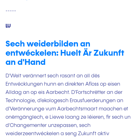
-----
LU
Sech weiderbilden an
entwéckelen: Huelt Är Zukunft
an d'Hand
D'Welt verännert sech rasant an all dës
Entwécklungen hunn en direkten Afloss op eisen
Alldag an op eis Aarbecht. D'Fortschrëtter an der
Technologie, d'ekologesch Erausfuerderungen an
d'Verännerunge vum Aarbechtsmaart maachen et
onëmgänglech, e Liewe laang ze léieren, fir sech un
d'Changementer unzepassen, sech
weiderzeentwéckelen a seng Zukunft aktiv