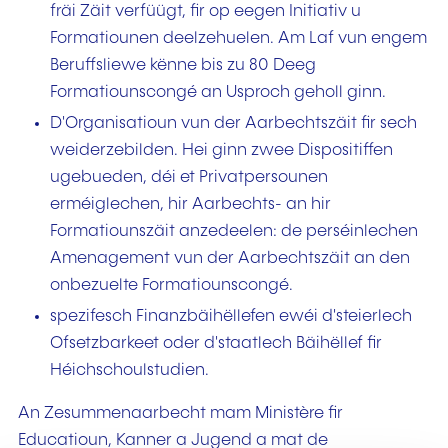
fräi Zäit verfüügt, fir op eegen Initiativ u
Formatiounen deelzehuelen. Am Laf vun engem
Beruffsliewe kënne bis zu 80 Deeg
Formatiounscongé an Usproch geholl ginn.
D'Organisatioun vun der Aarbechtszäit fir sech
weiderzebilden. Hei ginn zwee Dispositiffen
ugebueden, déi et Privatpersounen
erméiglechen, hir Aarbechts- an hir
Formatiounszäit anzedeelen: de perséinlechen
Amenagement vun der Aarbechtszäit an den
onbezuelte Formatiounscongé.
spezifesch Finanzbäihëllefen ewéi d'steierlech
Ofsetzbarkeet oder d'staatlech Bäihëllef fir
Héichschoulstudien.
An Zesummenaarbecht mam Ministère fir
Educatioun, Kanner a Jugend a mat de