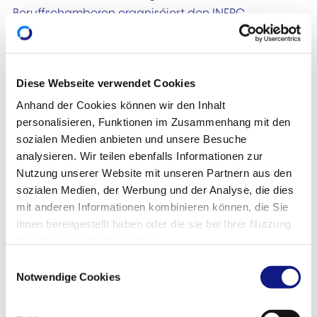
Beruffschamberen organiséiert den INFPC
Informatiounsveranstaltungen iwwer d'Bäihëllefen
am Formatiounsberäich fir Privatpersounen.
Diese Webseite verwendet Cookies
Si ginn als Presentiel-Veranstaltungen organiséiert
an am Livestream iwwerdroen. D'Participatioun ass
Anhand der Cookies können wir den Inhalt
gratis, mat obligatorescher Umeldung op
personalisieren, Funktionen im Zusammenhang mit den
sozialen Medien anbieten und unsere Besuche
www.infpc.lu/inscription-aides
.
analysieren. Wir teilen ebenfalls Informationen zur
Seng Erfarung iwwer de Wee vun der VAE unerkenne
Nutzung unserer Website mit unseren Partnern aus den
loossen
sozialen Medien, der Werbung und der Analyse, die dies
mit anderen Informationen kombinieren können, die Sie
D'Validation des Acquis de l'Expérience (VAE) bitt
ihnen bereitgestellt haben oder die sie bei Ihrer Nutzung
jiddwerengem, onofhängeg vu sengem Alter,
ihrer Dienste erhoben haben.
sengem schouleschen Niveau oder sengem
E
Notwendige Cookies
beruffleche Status, d'Méiglechkeet, seng Erfarung
i
n
unerkennen ze loossen. Dësen Dispositif erméiglecht
w
et, en Diplom oder Zougang zu enger Formatioun ze