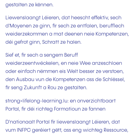
gestalten ze kënnen.
Liewenslaangt Léieren, dat heescht effektiv, sech
d'Moyenen ze ginn, fir sech ze entfalen, berufflech
weiderzekommen a mat deenen neie Kompetenzen,
déi gefrot ginn, Schratt ze halen.
Sief et, fir sech a sengem Beruff
weiderzeentwéckelen, en neie Wee anzeschloen
oder einfach nëmmen eis Welt besser ze verstoen,
den Ausbau vun de Kompetenzen ass de Schlëssel,
fir seng Zukunft a Rou ze gestalten.
strong>lifelong-learning.lu: en onverzichtbaart
Portal, fir déi richteg Formatioun ze fannen
D'nationaalt Portal fir liewenslaangt Léieren, dat
vum INFPC geréiert gëtt, ass eng wichteg Ressource,