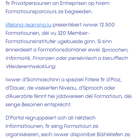
fir Privatpersounen an Entreprisen op hirem
Formatiounsparcours ze begleeden.
lifelong-learning.lu
presentéiert iwwer 12.500
Formatiounen, déi vu 320 Member-
Formatiounsinstituter ugebuede ginn. Si sinn
ënnerdeelt a Formationsdomäner ewéi
Sproochen,
Informatik, Finanzen oder perséinlech a berufflech
Weiderentwécklung
.
Iwwer d'Sichmaschinn a speziell Filtere fir d'Plaz,
d'Dauer, de viséierten Niveau, d'Sprooch oder
d'Auerzäite fënnt hei jiddwereen déi Formatioun, déi
senge Besoinen entsprécht.
D'Portal regruppéiert och all nëtzlech
Informatiounen, fir seng Formatioun ze
organiséieren, sech iwwer disponibel Bäihëllefen ze