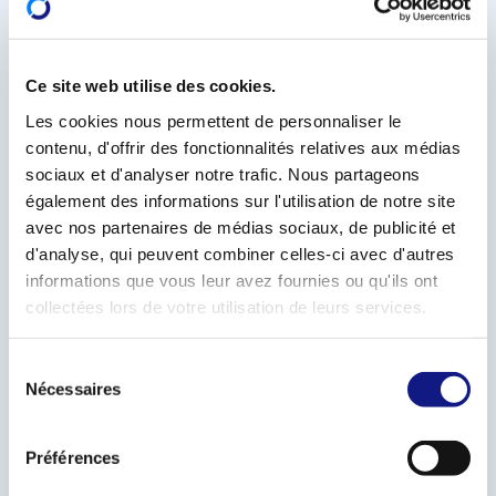
dispenses.
Les séances d’information se dérouleront le :
Ce site web utilise des cookies.
Lundi 2 mars 2026 en français
(18h00-19h00);
Les cookies nous permettent de personnaliser le
Mercredi 4 mars 2026 en luxembourgeois
contenu, d'offrir des fonctionnalités relatives aux médias
(18h00-19h00)
sociaux et d'analyser notre trafic. Nous partageons
également des informations sur l'utilisation de notre site
à la Chambre des salariés 2 - 4 rue Pierre Hentges, L-
avec nos partenaires de médias sociaux, de publicité et
1726 Luxembourg.
d'analyse, qui peuvent combiner celles-ci avec d'autres
informations que vous leur avez fournies ou qu'ils ont
Elles sont organisées en présentiel et diffusées en
collectées lors de votre utilisation de leurs services.
livestream.
S
Nécessaires
La participation est gratuite, l’inscription est
é
l
obligatoire sur
www.infpc.lu/seances-d-
e
information/fr#vae
Préférences
c