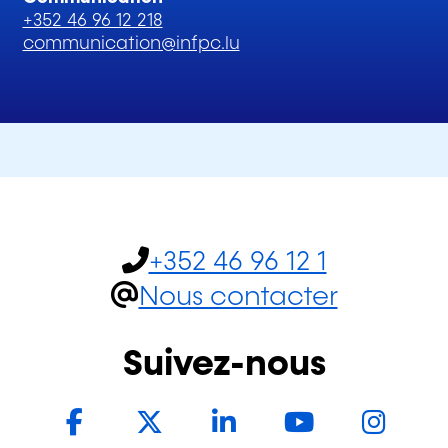
+352 46 96 12 218
communication@infpc.lu
+352 46 96 12 1
Nous contacter
Suivez-nous
Facebook
Twitter
LinkedIn
YouTub
In