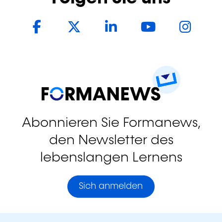
Facebook
Twitter
LinkedIn
YouTub
In
Abonnieren Sie Formanews,
den Newsletter des
lebenslangen Lernens
Sich anmelden