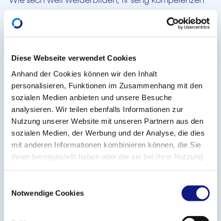
Wie sech wëll weiderbilden, fir seng Kompetenzen
auszebauen, seng Talenter ze stäerken oder de
Beruff ze wiesselen a seng Karriär virunzedreiwen,
ka Bäihëllefe fir d'Weiderbildung kréien.
Dës Bäihëllefen, déi ënner bestëmmte Bedéngunge
Diese Webseite verwendet Cookies
kënnen an Usproch geholl ginn, gëtt et a Form vu
Anhand der Cookies können wir den Inhalt
spezielle Congéen (individuelle Formatiounscongé,
personalisieren, Funktionen im Zusammenhang mit den
Sproochecongé, Jugendcongé), Mesuren am
sozialen Medien anbieten und unsere Besuche
Zesummenhang mat der Aarbechtszäit
analysieren. Wir teilen ebenfalls Informationen zur
Nutzung unserer Website mit unseren Partnern aus den
(perséinlechen Amenagement vun der
sozialen Medien, der Werbung und der Analyse, die dies
Aarbechtszäit, onbezuelte Formatiounscongé) a
mit anderen Informationen kombinieren können, die Sie
spezielle Subsiden.
ihnen bereitgestellt haben oder die sie bei Ihrer Nutzung
ihrer Dienste erhoben haben.
D'Informatiounsveranstaltungen si
E
Präsenzveranstaltungen, déi och am Livestream
Notwendige Cookies
i
iwwerdroe ginn, a fanne méindes, den 18. Oktober,
n
um 18:00 Auer op Lëtzebuergesch a mëttwochs, den
w