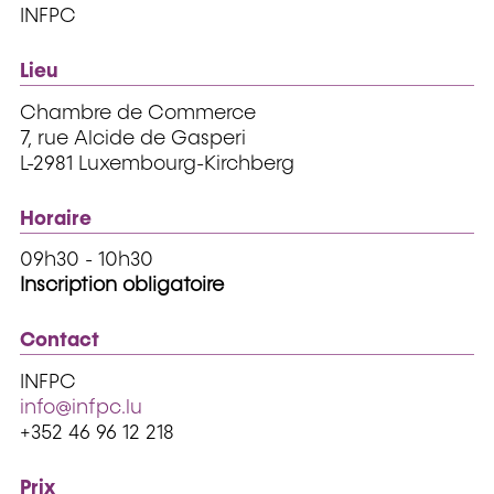
INFPC
Lieu
Chambre de Commerce
7, rue Alcide de Gasperi
L-2981 Luxembourg-Kirchberg
Horaire
09h30 - 10h30
Inscription obligatoire
Contact
INFPC
info@infpc.lu
+352 46 96 12 218
Prix