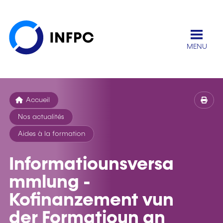
MENU
Accueil
Nos actualités
Aides à la formation
Informatiounsversa
mmlung -
Kofinanzement vun
der Formatioun an