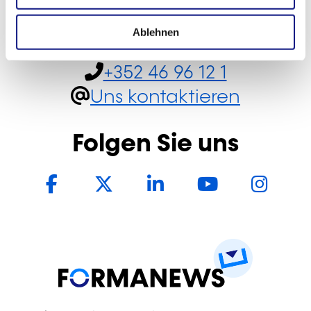
h
-
INFPC
l
Ablehnen
+352 46 96 12 1
Uns kontaktieren
Folgen Sie uns
Facebook
Twitter
LinkedIn
YouTub
In