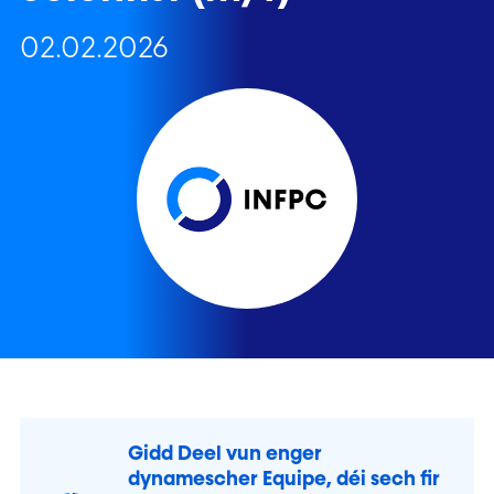
02.02.2026
Gidd Deel vun enger
dynamescher Equipe, déi sech fir