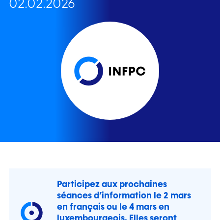
02.02.2026
Participez aux prochaines
séances d’information le
2 mars
en français
ou le
4 mars en
luxembourgeois
. Elles seront