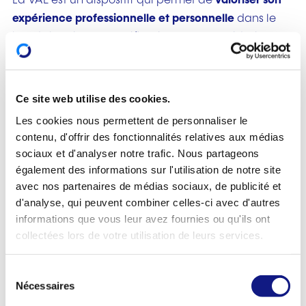
La VAE est un dispositif qui permet de
valoriser son
expérience professionnelle et personnelle
dans le
but d'obtenir une qualification ou une validation
partielle, d'accéder à un parcours de formation ou
de bénéficier d'une dispense de certains cours d'un
programme d'études.
Ce site web utilise des cookies.
Les cookies nous permettent de personnaliser le
Les qualifications suivantes sont concernées:
contenu, d'offrir des fonctionnalités relatives aux médias
diplôme ou certificat de l'enseignement
sociaux et d'analyser notre trafic. Nous partageons
également des informations sur l'utilisation de notre site
secondaire général
(Diplôme de fin d'études
avec nos partenaires de médias sociaux, de publicité et
secondaires générales, DT - Diplôme de
d'analyse, qui peuvent combiner celles-ci avec d'autres
technicien, DAP - Diplôme d'aptitude
informations que vous leur avez fournies ou qu'ils ont
professionnelle, CCP - Certificat de capacité
collectées lors de votre utilisation de leurs services.
professionnelle, Brevet de maîtrise de
l'artisanat),
S
accès aux études ou obtention de dispense de
Nécessaires
é
certains cours d'un programme menant au
BTS -
l