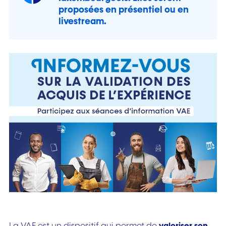
proposées en
présentiel
ou en
livestream
.