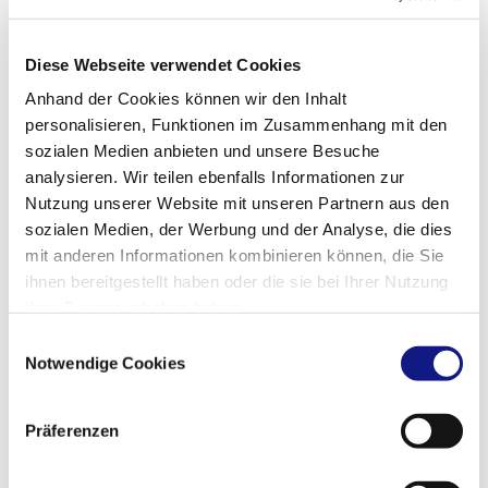
Diese Webseite verwendet Cookies
Anhand der Cookies können wir den Inhalt
Une majorité des organismes de formation actifs au
personalisieren, Funktionen im Zusammenhang mit den
Luxembourg ont déjà adopté l'IA (51%)
. Si elle est
sozialen Medien anbieten und unsere Besuche
aujourd'hui principalement mobilisée pour des
analysieren. Wir teilen ebenfalls Informationen zur
tâches administratives, elle l'est, dans une moindre
Nutzung unserer Website mit unseren Partnern aus den
mesure, pour la formation.
sozialen Medien, der Werbung und der Analyse, die dies
mit anderen Informationen kombinieren können, die Sie
Les organismes de formation identifient de
ihnen bereitgestellt haben oder die sie bei Ihrer Nutzung
nombreuses opportunités
: automatisation des
ihrer Dienste erhoben haben.
tâches répétitives pour se concentrer sur la
E
pédagogie, enrichissement des contenus,
Notwendige Cookies
i
personnalisation des parcours, ou encore
n
l'amélioration des outils d'évaluation.
w
Präferenzen
i
Et alors que les organismes de formation adoptent
l