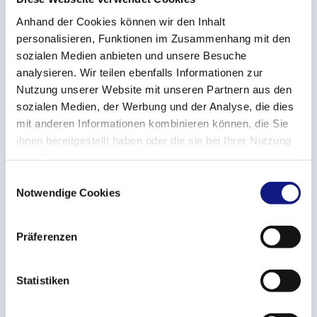
en partie un diplôme ou un certificat de
Anhand der Cookies können wir den Inhalt
l’enseignement secondaire général, un brevet de
personalisieren, Funktionen im Zusammenhang mit den
maîtrise, un diplôme ou un brevet de l'enseignement
sozialen Medien anbieten und unsere Besuche
supérieur.
analysieren. Wir teilen ebenfalls Informationen zur
Nutzung unserer Website mit unseren Partnern aus den
sozialen Medien, der Werbung und der Analyse, die dies
Les séances d’information se dérouleront le:
mit anderen Informationen kombinieren können, die Sie
9 mars 2020 en luxembourgeois (18h00 - 19h30);
ihnen bereitgestellt haben oder die sie bei Ihrer Nutzung
ihrer Dienste erhoben haben.
16 mars 2020 en français (18h00 - 19h30);
E
23 mars 2020 en luxembourgeois (12h00 -
Notwendige Cookies
i
13h30);
n
30 mars 2020 en français (12h00 - 13h30).
w
Präferenzen
i
à la Chambre des salariés (2-4, rue Pierre Hentges L-
l
1726 Luxembourg).
l
Statistiken
i
g