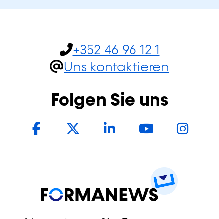
+352 46 96 12 1
Uns kontaktieren
Folgen Sie uns
Facebook
Twitter
LinkedIn
YouTub
In