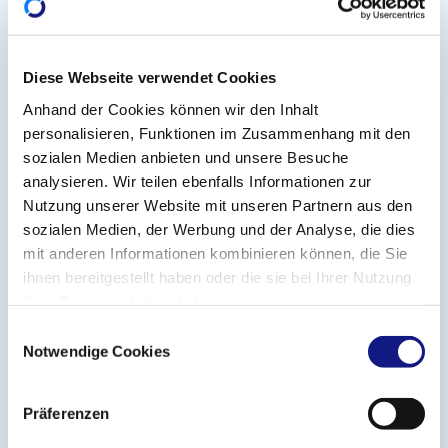
Les séances d’information se dérouleront le :
Diese Webseite verwendet Cookies
Lundi 10 mars 2025 en français
(18h00-19h00);
Anhand der Cookies können wir den Inhalt
Mercredi 12 mars 2025 en luxembourgeois
personalisieren, Funktionen im Zusammenhang mit den
(18h00-19h00)
sozialen Medien anbieten und unsere Besuche
à la Chambre des salariés 2 - 4 rue Pierre Hentges, L-
analysieren. Wir teilen ebenfalls Informationen zur
Nutzung unserer Website mit unseren Partnern aus den
1726 Luxembourg.
sozialen Medien, der Werbung und der Analyse, die dies
mit anderen Informationen kombinieren können, die Sie
Elles sont organisées en présentiel et diffusées en
ihnen bereitgestellt haben oder die sie bei Ihrer Nutzung
livestream.
ihrer Dienste erhoben haben.
E
La participation est gratuite, l’inscription est
Notwendige Cookies
i
obligatoire sur
www.infpc.lu/seances-d-
n
information/fr#vae
w
Präferenzen
i