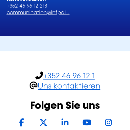
+352 46 96 12 218
communication@infpc.lu
+352 46 96 12 1
Uns kontaktieren
Folgen Sie uns
Facebook
Twitter
LinkedIn
YouTub
In