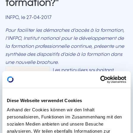
formation?"
INFPC, le 27-04-2017
Pour faciliter les démarches d’accès à la formation,
l’INFPC, Institut national pour le développement de
la formation professionnelle continue, présente une
synthèse des dispositifs d’aide à la formation dans
une nouvelle brochure.
Les particuliers souhaitant
développer leurs compétences
peuvent bénéficier de congés
spéciaux, tels que le congé
Diese Webseite verwendet Cookies
individuel de formation ou le
Anhand der Cookies können wir den Inhalt
congé linguistique, incluant
personalisieren, Funktionen im Zusammenhang mit den
une prise en charge de leur
sozialen Medien anbieten und unsere Besuche
rémunération.
analysieren. Wir teilen ebenfalls Informationen zur