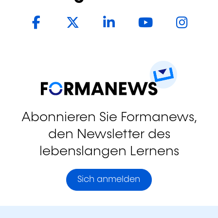
Facebook
Twitter
LinkedIn
YouTub
In
Abonnieren Sie Formanews,
den Newsletter des
lebenslangen Lernens
Sich anmelden