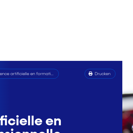
gence artificielle en formati...
Drucken
ficielle en