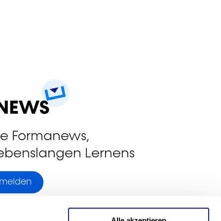
ie Formanews,
lebenslangen Lernens
nmelden
Alle akzeptieren