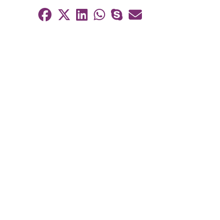
Auf Facebook teilen
Auf Twitter teilen
Auf LinkedIn teilen
Auf WhatsApp te
Auf Skype teil
Per E-Mail te